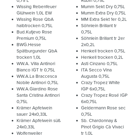
0,75 L
Rubin 0,75L
Wissing Rebenfeuer
Mumm Sekt Dry 0,75L
Glühwein 1,0L EW
Mumm Extra Dry 0,75L
Wissing Rose QbA
MM Extra Sekt 1er 0,2L
halbtrocken 0,75L
Söhnlein Brillant tr
Bud.Kutjevo Rose
0,75L
Premium 0,75L
Söhnlein Brillant tr 2er
BWG.Hesse
2x0,2L
Spätburgunder QbA
Henkell trocken 0,75L
trocken 1,0L
Henkell trocken 0,2L
WW.A. Villa Antinori
Asti Cinzano 0,75L
Bianco IGT tr 0,75L
ITA Secco Vina
WW.A.La Braccesca
Augusta 0,75L
Nobile Antinori 0,75L
Crazy Tropez White
WW.A.Giardino Rose
IGP 6x0,75L
Santa Cristina Antinori
Crazy Tropez Rosé IGP
0,75L
6x0,75L
Krämer Apfelwein
Geldermann Rose sec
sauer 24x0,33L
0,75L
Krämer Apfelwein süß
Sb. Chardonnay &
24x0,33L
Pinot Grigio Cà Vivaci
Wolfenweiler
tr 1,0L