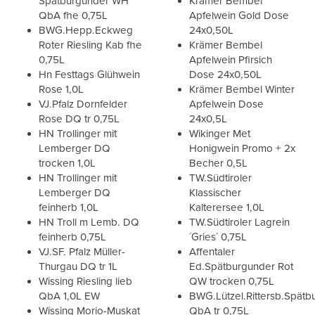
Spätburgunder WH
Krämer Bembel
QbA fhe 0,75L
Apfelwein Gold Dose
BWG.Hepp.Eckweg
24x0,50L
Roter Riesling Kab fhe
Krämer Bembel
0,75L
Apfelwein Pfirsich
Hn Festtags Glühwein
Dose 24x0,50L
Rose 1,0L
Krämer Bembel Winter
VJ.Pfalz Dornfelder
Apfelwein Dose
Rose DQ tr 0,75L
24x0,5L
HN Trollinger mit
Wikinger Met
Lemberger DQ
Honigwein Promo + 2x
trocken 1,0L
Becher 0,5L
HN Trollinger mit
TW.Südtiroler
Lemberger DQ
Klassischer
feinherb 1,0L
Kalterersee 1,0L
HN Troll m Lemb. DQ
TW.Südtiroler Lagrein
feinherb 0,75L
´Gries´ 0,75L
VJ.SF. Pfalz Müller-
Affentaler
Thurgau DQ tr 1L
Ed.Spätburgunder Rot
Wissing Riesling lieb
QW trocken 0,75L
QbA 1,0L EW
BWG.Lützel.Rittersb.Spätb
Wissing Morio-Muskat
QbA tr 0,75L