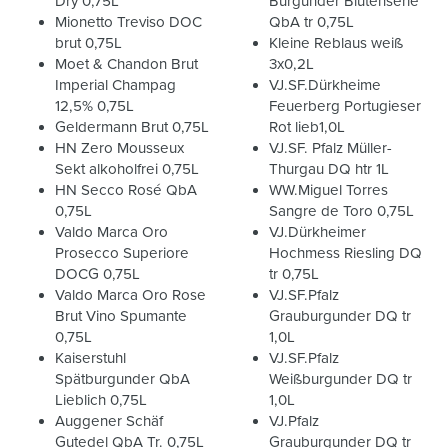
Dry 0,75L
Burgunder Blütenserie
Mionetto Treviso DOC
QbA tr 0,75L
brut 0,75L
Kleine Reblaus weiß
Moet & Chandon Brut
3x0,2L
Imperial Champag
VJ.SF.Dürkheime
12,5% 0,75L
Feuerberg Portugieser
Geldermann Brut 0,75L
Rot lieb1,0L
HN Zero Mousseux
VJ.SF. Pfalz Müller-
Sekt alkoholfrei 0,75L
Thurgau DQ htr 1L
HN Secco Rosé QbA
WW.Miguel Torres
0,75L
Sangre de Toro 0,75L
Valdo Marca Oro
VJ.Dürkheimer
Prosecco Superiore
Hochmess Riesling DQ
DOCG 0,75L
tr 0,75L
Valdo Marca Oro Rose
VJ.SF.Pfalz
Brut Vino Spumante
Grauburgunder DQ tr
0,75L
1,0L
Kaiserstuhl
VJ.SF.Pfalz
Spätburgunder QbA
Weißburgunder DQ tr
Lieblich 0,75L
1,0L
Auggener Schäf
VJ.Pfalz
Gutedel QbA Tr. 0,75L
Grauburgunder DQ tr