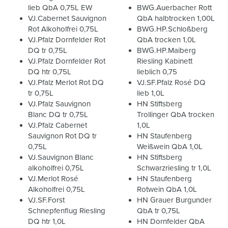
lieb QbA 0,75L EW
BWG.Auerbacher Rott
VJ.Cabernet Sauvignon
QbA halbtrocken 1,00L
Rot Alkoholfrei 0,75L
BWG.HP.Schloßberg
VJ.Pfalz Dornfelder Rot
QbA trocken 1,0L
DQ tr 0,75L
BWG.HP.Maiberg
VJ.Pfalz Dornfelder Rot
Riesling Kabinett
DQ htr 0,75L
lieblich 0,75
VJ.Pfalz Merlot Rot DQ
VJ.SF.Pfalz Rosé DQ
tr 0,75L
lieb 1,0L
VJ.Pfalz Sauvignon
HN Stiftsberg
Blanc DQ tr 0,75L
Trollinger QbA trocken
VJ.Pfalz Cabernet
1,0L
Sauvignon Rot DQ tr
HN Staufenberg
0,75L
Weißwein QbA 1,0L
VJ.Sauvignon Blanc
HN Stiftsberg
alkoholfrei 0,75L
Schwarzriesling tr 1,0L
VJ.Merlot Rosé
HN Staufenberg
Alkoholfrei 0,75L
Rotwein QbA 1,0L
VJ.SF.Forst
HN Grauer Burgunder
Schnepfenflug Riesling
QbA tr 0,75L
DQ htr 1,0L
HN Dornfelder QbA