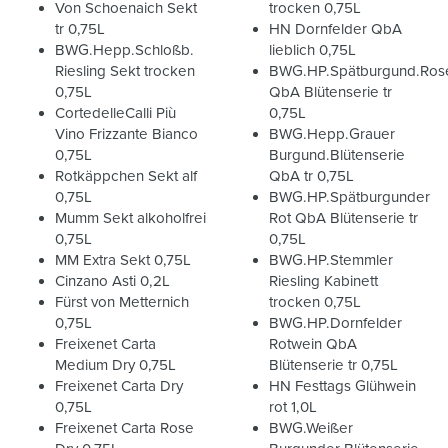
Von Schoenaich Sekt
trocken 0,75L
tr 0,75L
HN Dornfelder QbA
BWG.Hepp.Schloßb.
lieblich 0,75L
Riesling Sekt trocken
BWG.HP.Spätburgund.Ros
0,75L
QbA Blütenserie tr
CortedelleCalli Più
0,75L
Vino Frizzante Bianco
BWG.Hepp.Grauer
0,75L
Burgund.Blütenserie
Rotkäppchen Sekt alf
QbA tr 0,75L
0,75L
BWG.HP.Spätburgunder
Mumm Sekt alkoholfrei
Rot QbA Blütenserie tr
0,75L
0,75L
MM Extra Sekt 0,75L
BWG.HP.Stemmler
Cinzano Asti 0,2L
Riesling Kabinett
Fürst von Metternich
trocken 0,75L
0,75L
BWG.HP.Dornfelder
Freixenet Carta
Rotwein QbA
Medium Dry 0,75L
Blütenserie tr 0,75L
Freixenet Carta Dry
HN Festtags Glühwein
0,75L
rot 1,0L
Freixenet Carta Rose
BWG.Weißer