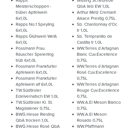
Rapps
Wissing Scheurebe
Meisterschoppen -
QbA lieb EW 1,0L
trüber Apfelwein
Arthur Metz Cremant
6x1,0L
Alsace Prestig 0,75L
Rapps No.1 Speyling
Sb. Chardonnay d'Oc
6x1,0L
tr 1,0L
Rapps Glühwein Weiß
Sb. Tempranillo de
6x1,0L
Castilla tr 1,0L
Possmann Frau
WW.Terres d´Artagnan
Rauscher Speierling
Blanc Cuv.Excellence
trüb 6x1,0L
0,75L
Possmann Frankfurter
WW.Terres d´Artagnan
Apfelwein 6x1,0L
Rosé Cuv.Excellence
Possmann Frankfurter
0,75L
Apfelwein alf 6x1,0L
WW.Terres d´Artagnan
TW.Südtiroler
Rouge Cuv.Excellence
Edelvernatsch EW 1,0L
0,75L
TW.Südtiroler Kl. St.
WW.A.El Meson Blanco
Magdalener 0,75L
0,75L
BWG.Hesse Riesling
WW.A.El Meson
QbA trocken 1,0L
Rosado 0,75L
BWG.Hesse Rosé QbA
WW.Pfaffmann