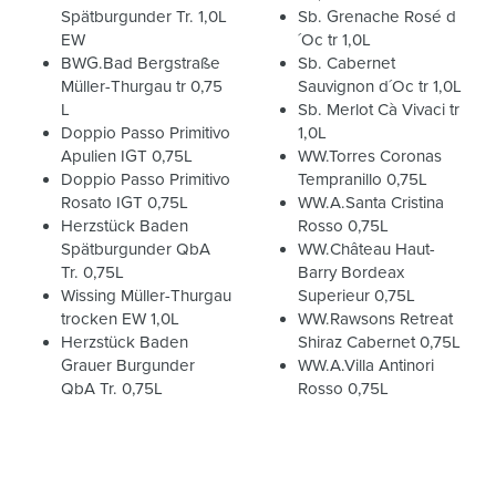
Spätburgunder Tr. 1,0L
Sb. Grenache Rosé d
EW
´Oc tr 1,0L
BWG.Bad Bergstraße
Sb. Cabernet
Müller-Thurgau tr 0,75
Sauvignon d´Oc tr 1,0L
L
Sb. Merlot Cà Vivaci tr
Doppio Passo Primitivo
1,0L
Apulien IGT 0,75L
WW.Torres Coronas
Doppio Passo Primitivo
Tempranillo 0,75L
Rosato IGT 0,75L
WW.A.Santa Cristina
Herzstück Baden
Rosso 0,75L
Spätburgunder QbA
WW.Château Haut-
Tr. 0,75L
Barry Bordeax
Wissing Müller-Thurgau
Superieur 0,75L
trocken EW 1,0L
WW.Rawsons Retreat
Herzstück Baden
Shiraz Cabernet 0,75L
Grauer Burgunder
WW.A.Villa Antinori
QbA Tr. 0,75L
Rosso 0,75L