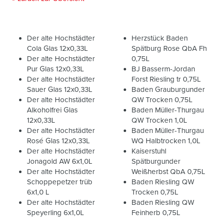
Der alte Hochstädter
Herzstück Baden
Cola Glas 12x0,33L
Spätburg Rose QbA Fh
Der alte Hochstädter
0,75L
Pur Glas 12x0,33L
BJ Basserm-Jordan
Der alte Hochstädter
Forst Riesling tr 0,75L
Sauer Glas 12x0,33L
Baden Grauburgunder
Der alte Hochstädter
QW Trocken 0,75L
Alkoholfrei Glas
Baden Müller-Thurgau
12x0,33L
QW Trocken 1,0L
Der alte Hochstädter
Baden Müller-Thurgau
Rosé Glas 12x0,33L
WQ Halbtrocken 1,0L
Der alte Hochstädter
Kaiserstuhl
Jonagold AW 6x1,0L
Spätburgunder
Der alte Hochstädter
Weißherbst QbA 0,75L
Schoppepetzer trüb
Baden Riesling QW
6x1,0 L
Trocken 0,75L
Der alte Hochstädter
Baden Riesling QW
Speyerling 6x1,0L
Feinherb 0,75L