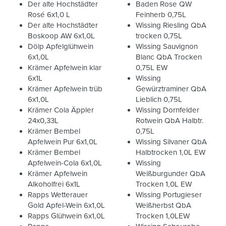
Der alte Hochstädter
Baden Rose QW
Rosé 6x1,0 L
Feinherb 0,75L
Der alte Hochstädter
Wissing Riesling QbA
Boskoop AW 6x1,0L
trocken 0,75L
Dölp Apfelglühwein
Wissing Sauvignon
6x1,0L
Blanc QbA Trocken
Krämer Apfelwein klar
0,75L EW
6x1L
Wissing
Krämer Apfelwein trüb
Gewürztraminer QbA
6x1,0L
Lieblich 0,75L
Krämer Cola Äppler
Wissing Dornfelder
24x0,33L
Rotwein QbA Halbtr.
Krämer Bembel
0,75L
Apfelwein Pur 6x1,0L
Wissing Silvaner QbA
Krämer Bembel
Halbtrocken 1,0L EW
Apfelwein-Cola 6x1,0L
Wissing
Krämer Apfelwein
Weißburgunder QbA
Alkoholfrei 6x1L
Trocken 1,0L EW
Rapps Wetterauer
Wissing Portugieser
Gold Apfel-Wein 6x1,0L
Weißherbst QbA
Rapps Glühwein 6x1,0L
Trocken 1,0LEW