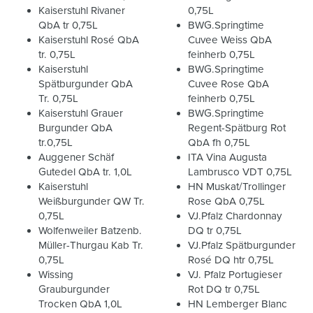
Kaiserstuhl Rivaner
0,75L
QbA tr 0,75L
BWG.Springtime
Kaiserstuhl Rosé QbA
Cuvee Weiss QbA
tr. 0,75L
feinherb 0,75L
Kaiserstuhl
BWG.Springtime
Spätburgunder QbA
Cuvee Rose QbA
Tr. 0,75L
feinherb 0,75L
Kaiserstuhl Grauer
BWG.Springtime
Burgunder QbA
Regent-Spätburg Rot
tr.0,75L
QbA fh 0,75L
Auggener Schäf
ITA Vina Augusta
Gutedel QbA tr. 1,0L
Lambrusco VDT 0,75L
Kaiserstuhl
HN Muskat/Trollinger
Weißburgunder QW Tr.
Rose QbA 0,75L
0,75L
VJ.Pfalz Chardonnay
Wolfenweiler Batzenb.
DQ tr 0,75L
Müller-Thurgau Kab Tr.
VJ.Pfalz Spätburgunder
0,75L
Rosé DQ htr 0,75L
Wissing
VJ. Pfalz Portugieser
Grauburgunder
Rot DQ tr 0,75L
Trocken QbA 1,0L
HN Lemberger Blanc