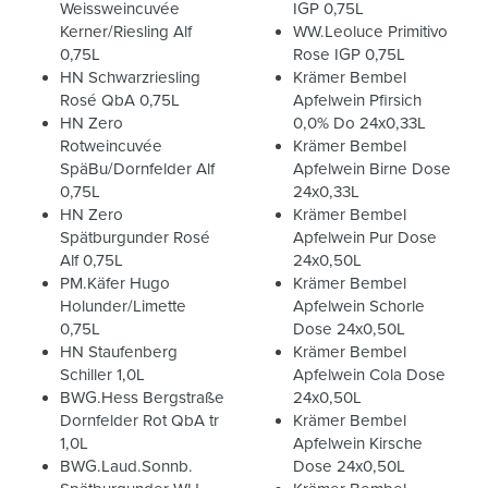
Weissweincuvée
IGP 0,75L
Kerner/Riesling Alf
WW.Leoluce Primitivo
0,75L
Rose IGP 0,75L
HN Schwarzriesling
Krämer Bembel
Rosé QbA 0,75L
Apfelwein Pfirsich
HN Zero
0,0% Do 24x0,33L
Rotweincuvée
Krämer Bembel
SpäBu/Dornfelder Alf
Apfelwein Birne Dose
0,75L
24x0,33L
HN Zero
Krämer Bembel
Spätburgunder Rosé
Apfelwein Pur Dose
Alf 0,75L
24x0,50L
PM.Käfer Hugo
Krämer Bembel
Holunder/Limette
Apfelwein Schorle
0,75L
Dose 24x0,50L
HN Staufenberg
Krämer Bembel
Schiller 1,0L
Apfelwein Cola Dose
BWG.Hess Bergstraße
24x0,50L
Dornfelder Rot QbA tr
Krämer Bembel
1,0L
Apfelwein Kirsche
BWG.Laud.Sonnb.
Dose 24x0,50L