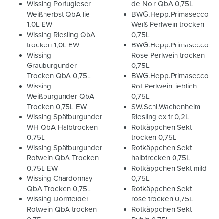
Wissing Portugieser
de Noir QbA 0,75L
Weißherbst QbA lie
BWG.Hepp.Primasecco
1,0L EW
Weiß Perlwein trocken
Wissing Riesling QbA
0,75L
trocken 1,0L EW
BWG.Hepp.Primasecco
Wissing
Rose Perlwein trocken
Grauburgunder
0,75L
Trocken QbA 0,75L
BWG.Hepp.Primasecco
Wissing
Rot Perlwein lieblich
Weißburgunder QbA
0,75L
Trocken 0,75L EW
SW.Schl.Wachenheim
Wissing Spätburgunder
Riesling ex tr 0,2L
WH QbA Halbtrocken
Rotkäppchen Sekt
0,75L
trocken 0,75L
Wissing Spätburgunder
Rotkäppchen Sekt
Rotwein QbA Trocken
halbtrocken 0,75L
0,75L EW
Rotkäppchen Sekt mild
Wissing Chardonnay
0,75L
QbA Trocken 0,75L
Rotkäppchen Sekt
Wissing Dornfelder
rose trocken 0,75L
Rotwein QbA trocken
Rotkäppchen Sekt