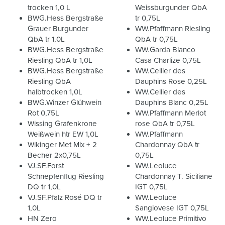
trocken 1,0 L
Weissburgunder QbA
BWG.Hess Bergstraße
tr 0,75L
Grauer Burgunder
WW.Pfaffmann Riesling
QbA tr 1,0L
QbA tr 0,75L
BWG.Hess Bergstraße
WW.Garda Bianco
Riesling QbA tr 1,0L
Casa Charlize 0,75L
BWG.Hess Bergstraße
WW.Cellier des
Riesling QbA
Dauphins Rose 0,25L
halbtrocken 1,0L
WW.Cellier des
BWG.Winzer Glühwein
Dauphins Blanc 0,25L
Rot 0,75L
WW.Pfaffmann Merlot
Wissing Grafenkrone
rose QbA tr 0,75L
Weißwein htr EW 1,0L
WW.Pfaffmann
Wikinger Met Mix + 2
Chardonnay QbA tr
Becher 2x0,75L
0,75L
VJ.SF.Forst
WW.Leoluce
Schnepfenflug Riesling
Chardonnay T. Siciliane
DQ tr 1,0L
IGT 0,75L
VJ.SF.Pfalz Rosé DQ tr
WW.Leoluce
1,0L
Sangiovese IGT 0,75L
HN Zero
WW.Leoluce Primitivo