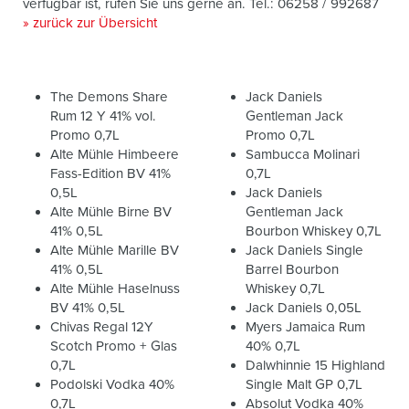
verfügbar ist, rufen Sie uns gerne an. Tel.: 06258 / 992687
» zurück zur Übersicht
The Demons Share
Jack Daniels
Rum 12 Y 41% vol.
Gentleman Jack
Promo 0,7L
Promo 0,7L
Alte Mühle Himbeere
Sambucca Molinari
Fass-Edition BV 41%
0,7L
0,5L
Jack Daniels
Alte Mühle Birne BV
Gentleman Jack
41% 0,5L
Bourbon Whiskey 0,7L
Alte Mühle Marille BV
Jack Daniels Single
41% 0,5L
Barrel Bourbon
Alte Mühle Haselnuss
Whiskey 0,7L
BV 41% 0,5L
Jack Daniels 0,05L
Chivas Regal 12Y
Myers Jamaica Rum
Scotch Promo + Glas
40% 0,7L
0,7L
Dalwhinnie 15 Highland
Podolski Vodka 40%
Single Malt GP 0,7L
0,7L
Absolut Vodka 40%