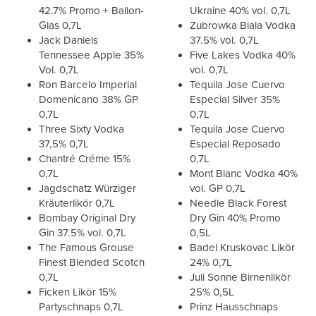
42.7% Promo + Ballon-
Ukraine 40% vol. 0,7L
Glas 0,7L
Zubrowka Biala Vodka
Jack Daniels
37.5% vol. 0,7L
Tennessee Apple 35%
Five Lakes Vodka 40%
Vol. 0,7L
vol. 0,7L
Ron Barcelo Imperial
Tequila Jose Cuervo
Domenicano 38% GP
Especial Silver 35%
0,7L
0,7L
Three Sixty Vodka
Tequila Jose Cuervo
37,5% 0,7L
Especial Reposado
Chantré Créme 15%
0,7L
0,7L
Mont Blanc Vodka 40%
Jagdschatz Würziger
vol. GP 0,7L
Kräuterlikör 0,7L
Needle Black Forest
Bombay Original Dry
Dry Gin 40% Promo
Gin 37.5% vol. 0,7L
0,5L
The Famous Grouse
Badel Kruskovac Likör
Finest Blended Scotch
24% 0,7L
0,7L
Juli Sonne Birnenlikör
Ficken Likör 15%
25% 0,5L
Partyschnaps 0,7L
Prinz Hausschnaps