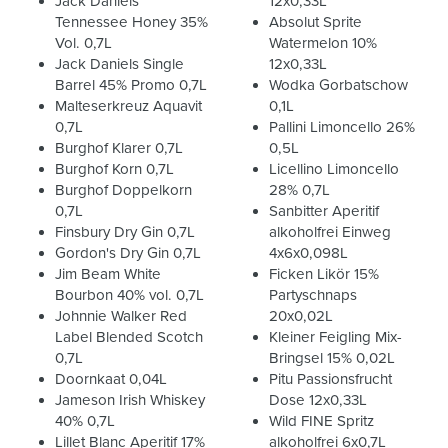
Jack Daniels
12x0,33L
Tennessee Honey 35%
Absolut Sprite
Vol. 0,7L
Watermelon 10%
Jack Daniels Single
12x0,33L
Barrel 45% Promo 0,7L
Wodka Gorbatschow
Malteserkreuz Aquavit
0,1L
0,7L
Pallini Limoncello 26%
Burghof Klarer 0,7L
0,5L
Burghof Korn 0,7L
Licellino Limoncello
Burghof Doppelkorn
28% 0,7L
0,7L
Sanbitter Aperitif
Finsbury Dry Gin 0,7L
alkoholfrei Einweg
Gordon's Dry Gin 0,7L
4x6x0,098L
Jim Beam White
Ficken Likör 15%
Bourbon 40% vol. 0,7L
Partyschnaps
Johnnie Walker Red
20x0,02L
Label Blended Scotch
Kleiner Feigling Mix-
0,7L
Bringsel 15% 0,02L
Doornkaat 0,04L
Pitu Passionsfrucht
Jameson Irish Whiskey
Dose 12x0,33L
40% 0,7L
Wild FINE Spritz
Lillet Blanc Aperitif 17%
alkoholfrei 6x0,7L