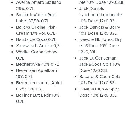
Averna Amaro Siciliano
Ale 10% Dose 12x0,33L
29% 0,7L
Jack Daniels
Smirnoff Vodka Red
Lynchburg Lemonade
Label 37,5% 0,7L
10% Dose 12x0,33L
Baileys Original Irish
Jack Daniels & Berry
Cream 17% Vol. 0,7L
10% Dose 12x0,33L
Batida de Coco 0,7L
Needle Bl. Forest Dry
Zarewitsch Wodka 0,7L
Gin&Tonic 10% Dose
Wodka Gorbatschow
12x0,33L
0,7L
Jack D. Gentleman
Becherovka 40% 0,7L
Jack&Coca Cola 10%
Berentzen Apfelkorn
Dose 12x0,33L
18% 0,7L
Bacardi & Coca-Cola
Berentzen saurer Apfel
10% Dose 12x0,33L
Likör 16% 0,7L
Havana Club & Spezi
Berliner Luft Likör 18%
Dose 10% 12x0,33L
0,7L