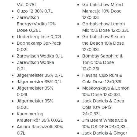
Vol. 0,75L
Gorbatschow Mixed
Ouzo 12 38% 0,7L
Maracuja 10% Dose
Zarewitsch
12x0,33L
Energy+Vodka 10%
Gorbatschow Lemon
Dose 0,25L
Mix 10% Dose 12x0,33L
Underberg lose 0,02L
Gorbatschow Sex on
Boonekamp 3er-Pack
the Beach 10% Dose
0,02L
12x0,33L
Zarewitsch Wodka 0,1L
Bombay Sapphire &
Zarewitsch Wodka
Tonic 10% Dose
0,2L
12x0,25L
Jägermeister 35% 0,7L
Havana Club Rum &
Jägermeister 35% 0,1L
Cola Dose 12x0,33L
Jägermeister 35%
Moskovskaya & Lemon
0,04L
10% Dose 12x0,33L
Jägermeister 35%
Jack Daniels & Coca
0,02L
Cola 10% DPG
Kuemmerling
24x0,33L
Kräuterlikör 35% 0,02L
Jim Beam White&Cola
Amaro Ramazzotti 30%
10% DS DPG 24x0,33L
0,7L
Jack Daniels & Ginger