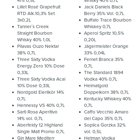
41% 0,5L
Whisky 40% 0,7L
Lillet Rosé Grapefruit
Jack Daniels Black
RTD Alk.10,3% Set
Berry 35% Vol. 0,7L
3x0,2L
Buffalo Trace Bourbon
Tanner´s Creek
Whiskey 0,7L
Straight Bourbon
Aperol Spritz 10,5%
Whisky 40% 1,0L
0,20L
Pilavas Ouzo Nektar
Jägermeister Orange
38% 0,7L
33% 0,04L
Three Sixty Vodka
Fernet Branca 35%
Energy Zero 10% Dose
0,7L
0,33L
The Standard 1894
Three Sixty Vodka Acai
Vodka 40% 0,7L
10% Dose 0,33L
Heimatgold
Nordgold Eierlikör 14%
Doppelkorn 38% 0,7L
0,7L
Kentucky Whiskey 40%
Hennessy VS 40% 0,7L
0,7L
Sarti Rosa Aperitivo
Caffo Vecchio Amaro
14% vol. 0,7L
del Capo 35% 0,7L
Aberfeldy 12 Highland
Soplica Gorzka 32%
Single Malt Promo 0,7L
vol. 0,5L
Gin Mare Mediterr
Hetman Vodka