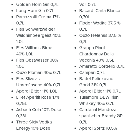
Golden Horn Gin 0,7L
Vol. 0,7L
Long Horn Gin 0,7L
Bacardi Carta Blanca
Ramazzotti Crema 17%
0,70L
0,7L
Fjodor Wodka 37,5 %
Fies Schwarzwälder
0,7L
Waldhimbeergeist 40%
Ouzo Helenas 37,5 %
1,0L
0,7L
Fies Williams-Birne
Grappa Pinot
40% 1,0L
Chardonnay Dalla
Fies Obstwasser 38%
Vecchia 40% 0,5L
1,0L
Amaretto Cordelio 0,7L
Ouzo Plomari 40% 0,7L
Campari 0,7L
Fies Slivovitz
Badel Pelinkovac
Uhrenflasche 40% 0,7L
Gorki 31% 0,7L
Aperol Bitter 11% 1,0L
Aperol Bitter 11% 0,7L
Lillet Aperitif Rose 17%
Tullamore DEW Irish
0,75L
Whiskey 40% 0,7L
Asbach Cola 10% Dose
Cardenal Mendoza
0,33L
spanischer Brandy GP
Three Sixty Vodka
0,7L
Energy 10% Dose
Aperol Spritz 10,5%