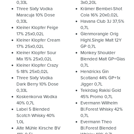
0,33L
3x0,20L
Three Sixty Vodka
Krämer Bembel-Shot
Maracuja 10% Dose
Cola 16% 20x0,02L
0,33L
Havana Club 3J 37,5%
Kleiner Klopfer Feige
0,7L
17% 25x0,02L
Glenmorangie Orig
Kleiner Klopfer Cream
Highl.Single Malt 12Y
17% 25x0,02L
GP 0,7L
Kleiner Klopfer Sour
Monkey Shoulder
Mix 15% 25x0,02L
Blended Malt GP+Glas
Kleiner Klopfer Crazy
0,7L
5-18% 25x0,02L
Hendricks Gin
Three Sixty Vodka
Scotland 44% GP+1x
Dark Berry 10% Dose
Jigger 0,7L
0,33L
Tekirdag Rakisi Gold
Koskenkorva Wodka
45% Promo 0,7L
40% 0,7L
Evermann Willhelm
Label 5 Blended
Bl.Forest Whisky 42%
Scotch Whisky 40%
0,7L
1,0L
Evermann Theo
Alte Mühle Kirsche BV
Bl.Forest Blended