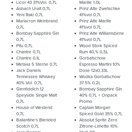
Licor 43 31%Vol. 0,7L
Marille 1,0L
Asbach Uralt 0,7L
Prinz Alte Zwetschke
Yeni Raki 0,7L
41%vol 0,7L
Mariacron Weinbrand
Prinz Alte Marille
0,7L
41%vol 0,7L
Bombay Sapphire Gin
Prinz Alte Williamsbirne
0,7L
41%vol 0,7L
Pitu 0,7L
Wood Stork Spiced
Chantre 0,7L
Rum 40,% 0,5L
Chantre 0,1L
Gorbatschow
Metaxa 5 Sterne 0,7L
Espresso Martini 10%
Jack Daniels
Dose 12x0,33L
Tennessee Whiskey
Wodka Gorbatschow
40% Vol. 0,7L
37.5% 0,2L
Glenfiddich 12
Bombay Sapphire Gin
Speyside Single Malt
40% 0,7L + Onpack
0,7L
Promo
House of Westend
Captain Morgan
0,7L
Spiced Gold 35% 0,7L
Ballantine's Blended
Absolut Sprite Zero
Scotch 0,7L
Zitrone-Limette 10%