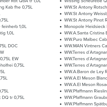
der Rot QbA tr 1,0L
Wissing Scheurebe Q
g Kab fhe 0,75L
WW.St Antony Rotschi
L
WW.St Antony Weissb
0,75L
WW.St Antony Pinot 
 feinherb 1,0L
Monopole Heidsieck 
tig 1,0L
WW.A.Santa Cristina 
WW.Puro Malbec Cabe
0,75L DOC
EW
WW.Terres d´Artagnan
 0,75L EW
WW.Terres d´Artagnan
holfrei 0,75L
WW.Terres d´Artagnan
75L
WW
,75L
WW.A.El Meson Blanc
WW.A.El Meson Rosa
0,75L
WW.Pfaffmann Rieslin
t DQ tr 0,75L
WW.Pfaffmann Graubu
L
WW.Pfaffmann Spätbu