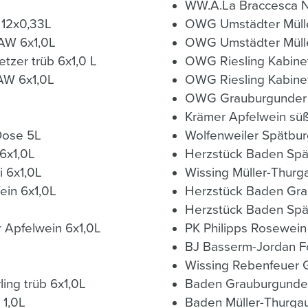
WW.A.La Braccesca No
 12x0,33L
OWG Umstädter Mülle
 AW 6x1,0L
OWG Umstädter Müller
tzer trüb 6x1,0 L
OWG Riesling Kabinet
AW 6x1,0L
OWG Riesling Kabinet
OWG Grauburgunder S
Krämer Apfelwein sü
Dose 5L
Wolfenweiler Spätbur
6x1,0L
Herzstück Baden Spä
i 6x1,0L
Wissing Müller-Thurg
ein 6x1,0L
Herzstück Baden Gra
Herzstück Baden Spä
 Apfelwein 6x1,0L
PK Philipps Rosewein
BJ Basserm-Jordan For
Wissing Rebenfeuer 
ing trüb 6x1,0L
Baden Grauburgunde
 1,0L
Baden Müller-Thurga