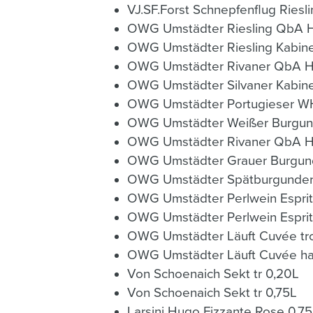
VJ.SF.Forst Schnepfenflug Riesli
OWG Umstädter Riesling QbA Ht
OWG Umstädter Riesling Kabinett
OWG Umstädter Rivaner QbA Ht
OWG Umstädter Silvaner Kabinett
OWG Umstädter Portugieser WH
OWG Umstädter Weißer Burgund
OWG Umstädter Rivaner QbA Ht
OWG Umstädter Grauer Burgund
OWG Umstädter Spätburgunder r
OWG Umstädter Perlwein Esprit
OWG Umstädter Perlwein Esprit 
OWG Umstädter Läuft Cuvée tr
OWG Umstädter Läuft Cuvée ha
Von Schoenaich Sekt tr 0,20L
Von Schoenaich Sekt tr 0,75L
Larsini Hugo Fizzante Rose 0,7