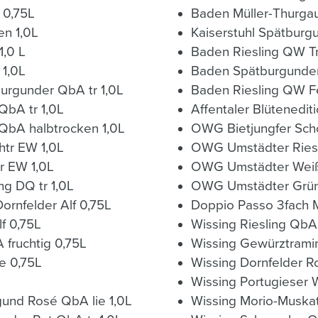
 0,75L
Baden Müller-Thurga
n 1,0L
Kaiserstuhl Spätbur
,0 L
Baden Riesling QW T
 1,0L
Baden Spätburgunder
rgunder QbA tr 1,0L
Baden Riesling QW F
QbA tr 1,0L
Affentaler Blütenedit
QbA halbtrocken 1,0L
OWG Bietjungfer Scho
Wissing Grafenkrone Weißwein htr EW 1,0L
OWG Umstädter Riesl
r EW 1,0L
ng DQ tr 1,0L
rnfelder Alf 0,75L
Doppio Passo 3fach 
f 0,75L
Wissing Riesling QbA
 fruchtig 0,75L
Wissing Gewürztramin
e 0,75L
Wissing Dornfelder R
Wissing Portugieser
BWG.Hess Bergstraße Spätburgund Rosé QbA lie 1,0L
Wissing Morio-Muskat