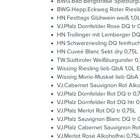
BWG.Bad Bergstraße Spätburgun
BWG.Hepp.Eckweg Roter Rieslin
HN Festtags Glühwein weiß 1,0
VJ.Pfalz Dornfelder Rose DQ tr 
HN Trollinger mit Lemberger DQ
HN Schwarzriesling DQ feinfruch
HN Cuveé Blanc Sekt dry 0,75L
TW.Südtiroler Weißburgunder 
Wissing Riesling lieb QbA 1,0L 
Wissing Morio-Muskat lieb QbA
VJ.Cabernet Sauvignon Rot Alko
VJ.Pfalz Dornfelder Rot DQ tr 0,
VJ.Pfalz Dornfelder Rot DQ htr 0
VJ.Pfalz Merlot Rot DQ tr 0,75L
VJ.Pfalz Sauvignon Blanc DQ tr 
VJ.Pfalz Cabernet Sauvignon Ro
VJ.Merlot Rosé Alkoholfrei 0,75