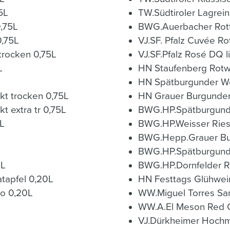
5L
TW.Südtiroler Lagrein
0,75L
BWG.Auerbacher Rott
0,75L
VJ.SF. Pfalz Cuvée Ro
 trocken 0,75L
VJ.SF.Pfalz Rosé DQ l
L
HN Staufenberg Rotw
HN Spätburgunder We
kt trocken 0,75L
HN Grauer Burgunder
t extra tr 0,75L
BWG.HP.Spätburgund.
5L
BWG.Hepp.Grauer Bur
BWG.HP.Spätburgunde
5L
BWG.HP.Dornfelder Ro
tapfel 0,20L
HN Festtags Glühwein
o 0,20L
WW.Miguel Torres Sa
WW.A.El Meson Red C
VJ.Dürkheimer Hochme