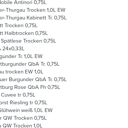
bile Antinori 0,75L
r-Thurgau Trocken 1,0L EW
-Thurgau Kabinett Tr. 0,75L
t Trocken 0,75L
t Halbtrocken 0,75L
pätlese Trocken 0,75L
ß 24x0,33L
gunder Tr. 1,0L EW
tburgunder QbA Tr. 0,75L
au trocken EW 1,0L
uer Burgunder QbA Tr. 0,75L
tburg Rose QbA Fh 0,75L
 Cuvee tr 0,75L
st Riesling tr 0,75L
Glühwein weiß 1,0L EW
r QW Trocken 0,75L
u QW Trocken 1,0L