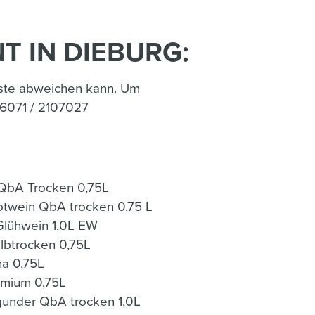
 IN DIEBURG:
Liste abweichen kann. Um
 06071 / 2107027
QbA Trocken 0,75L
otwein QbA trocken 0,75 L
Glühwein 1,0L EW
lbtrocken 0,75L
na 0,75L
emium 0,75L
under QbA trocken 1,0L