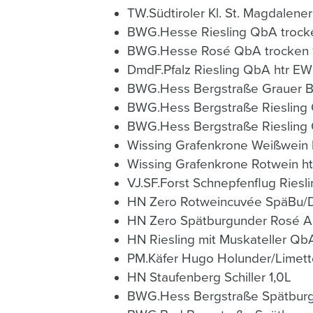
TW.Südtiroler Kl. St. Magdalener
BWG.Hesse Riesling QbA trocke
BWG.Hesse Rosé QbA trocken 1
DmdF.Pfalz Riesling QbA htr EW
BWG.Hess Bergstraße Grauer Bu
BWG.Hess Bergstraße Riesling 
BWG.Hess Bergstraße Riesling 
Wissing Grafenkrone Rotwein ht
VJ.SF.Forst Schnepfenflug Riesli
HN Zero Rotweincuvée SpäBu/Do
HN Zero Spätburgunder Rosé Al
HN Riesling mit Muskateller QbA
PM.Käfer Hugo Holunder/Limett
HN Staufenberg Schiller 1,0L