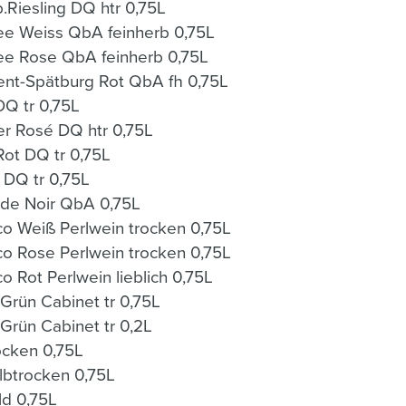
.Riesling DQ htr 0,75L
BWG.Springtime Cuvee Weiss QbA feinherb 0,75L
e Rose QbA feinherb 0,75L
nt-Spätburg Rot QbA fh 0,75L
DQ tr 0,75L
er Rosé DQ htr 0,75L
Rot DQ tr 0,75L
r DQ tr 0,75L
HN Lemberger Blanc de Noir QbA 0,75L
BWG.Hepp.Primasecco Weiß Perlwein trocken 0,75L
BWG.Hepp.Primasecco Rose Perlwein trocken 0,75L
BWG.Hepp.Primasecco Rot Perlwein lieblich 0,75L
rün Cabinet tr 0,75L
rün Cabinet tr 0,2L
ocken 0,75L
lbtrocken 0,75L
ld 0,75L