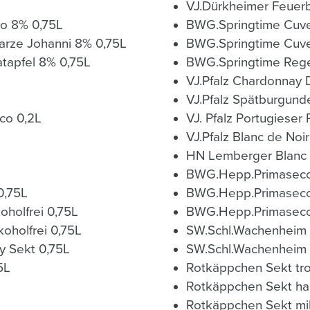
VJ.Dürkheimer Feuerb
Fruchtsecco Mango 8% 0,75L
rze Johanni 8% 0,75L
BWG.Springtime Cuve
 Fruchtsecco Granatapfel 8% 0,75L
BWG.Springtime Rege
VJ.Pfalz Chardonnay 
VJ.Pfalz Spätburgund
Freixenet Carta Medium Dry secco 0,2L
VJ. Pfalz Portugieser 
VJ.Pfalz Blanc de Noi
lfrei 0,75L
SW.Light Live Sparkling weiß alkoholfrei 0,75L
koholfrei 0,75L
SW.Schl.Wachenheim G
y Sekt 0,75L
SW.Schl.Wachenheim G
5L
Rotkäppchen Sekt tr
Rotkäppchen Sekt ha
Rotkäppchen Sekt mi