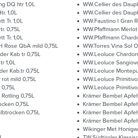
ng DQ htr 1,0L
WW.Cellier des Daup
r. 1,0L
WW.Cellier des Dauph
 Tr. 1,0L
WW.Faustino I Gran R
r. 0,75L
WW.Pfaffmann Merlot 
 Tr. 1,0L
WW.Pfaffmann Chardo
 Rose QbA mild 0,75L
WW.Torres Vina Sol O
er Kab tr 0,75L
WW.Leoluce Chardonna
r 1,0L
WW.Leoluce Sangiove
er Kab.tr 0,75L
WW.Leoluce Montepu
ot mild 0,75L
WW.Leoluce Primitivo
 0,75L
WW.Leoluce Primitivo
Rotling 0,75L
Krämer Bembel Apfelw
ocken 0,75L
Krämer Bembel Apfel
lbtrocken 0,75L
Krämer Bembel Apfel
Krämer Bembel Apfel
Wikinger Met Honigw
5L
TW.Südtiroler Klassis