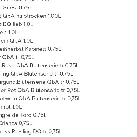
 ´Gries´ 0,75L
 QbA halbtrocken 1,00L
t DQ lieb 1,0L
ieb 1,0L
ein QbA 1,0L
ißherbst Kabinett 0,75L
 QbA tr 0,75L
Rose QbA Blütenserie tr 0,75L
BWG.HP.Weisser Riesling QbA Blütenserie tr 0,75L
gund.Blütenserie QbA tr 0,75L
r Rot QbA Blütenserie tr 0,75L
twein QbA Blütenserie tr 0,75L
 rot 1,0L
ngre de Toro 0,75L
rianza 0,75L
ss Riesling DQ tr 0,75L