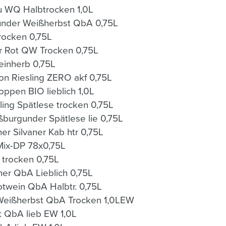
u WQ Halbtrocken 1,0L
gunder Weißherbst QbA 0,75L
rocken 0,75L
 Rot QW Trocken 0,75L
einherb 0,75L
ion Riesling ZERO akf 0,75L
ppen BIO lieblich 1,0L
ing Spätlese trocken 0,75L
OWG Umstädter Weißburgunder Spätlese lie 0,75L
OWG Umstädter Grüner Silvaner Kab htr 0,75L
Mix-DP 78x0,75L
 trocken 0,75L
er QbA Lieblich 0,75L
otwein QbA Halbtr. 0,75L
 Weißherbst QbA Trocken 1,0LEW
 QbA lieb EW 1,0L