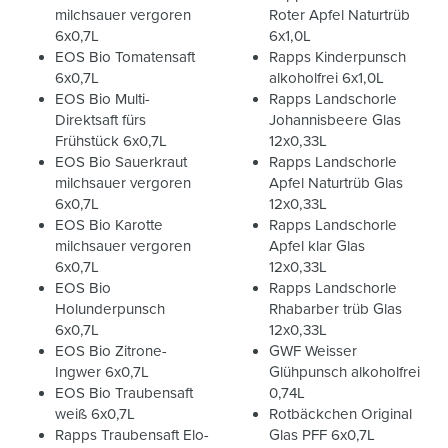
milchsauer vergoren
Roter Apfel Naturtrüb
6x0,7L
6x1,0L
EOS Bio Tomatensaft
Rapps Kinderpunsch
6x0,7L
alkoholfrei 6x1,0L
EOS Bio Multi-
Rapps Landschorle
Direktsaft fürs
Johannisbeere Glas
Frühstück 6x0,7L
12x0,33L
EOS Bio Sauerkraut
Rapps Landschorle
milchsauer vergoren
Apfel Naturtrüb Glas
6x0,7L
12x0,33L
EOS Bio Karotte
Rapps Landschorle
milchsauer vergoren
Apfel klar Glas
6x0,7L
12x0,33L
EOS Bio
Rapps Landschorle
Holunderpunsch
Rhabarber trüb Glas
6x0,7L
12x0,33L
EOS Bio Zitrone-
GWF Weisser
Ingwer 6x0,7L
Glühpunsch alkoholfrei
EOS Bio Traubensaft
0,74L
weiß 6x0,7L
Rotbäckchen Original
Rapps Traubensaft Elo-
Glas PFF 6x0,7L