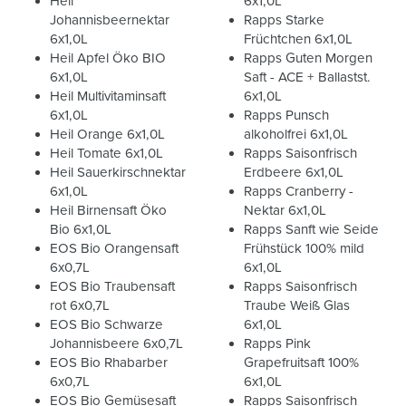
Heil
6x1,0L
Johannisbeernektar
Rapps Starke
6x1,0L
Früchtchen 6x1,0L
Heil Apfel Öko BIO
Rapps Guten Morgen
6x1,0L
Saft - ACE + Ballastst.
Heil Multivitaminsaft
6x1,0L
6x1,0L
Rapps Punsch
Heil Orange 6x1,0L
alkoholfrei 6x1,0L
Heil Tomate 6x1,0L
Rapps Saisonfrisch
Heil Sauerkirschnektar
Erdbeere 6x1,0L
6x1,0L
Rapps Cranberry -
Heil Birnensaft Öko
Nektar 6x1,0L
Bio 6x1,0L
Rapps Sanft wie Seide
EOS Bio Orangensaft
Frühstück 100% mild
6x0,7L
6x1,0L
EOS Bio Traubensaft
Rapps Saisonfrisch
rot 6x0,7L
Traube Weiß Glas
EOS Bio Schwarze
6x1,0L
Johannisbeere 6x0,7L
Rapps Pink
EOS Bio Rhabarber
Grapefruitsaft 100%
6x0,7L
6x1,0L
EOS Bio Gemüsesaft
Rapps Saisonfrisch