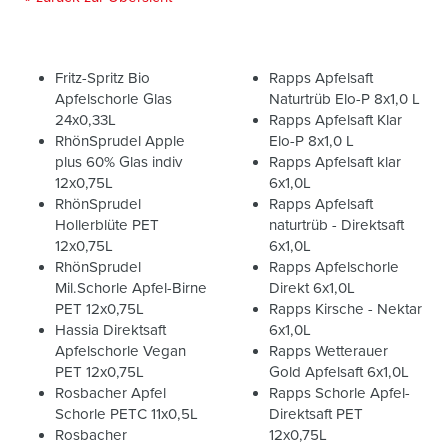
Fritz-Spritz Bio
Rapps Apfelsaft
Apfelschorle Glas
Naturtrüb Elo-P 8x1,0 L
24x0,33L
Rapps Apfelsaft Klar
RhönSprudel Apple
Elo-P 8x1,0 L
plus 60% Glas indiv
Rapps Apfelsaft klar
12x0,75L
6x1,0L
RhönSprudel
Rapps Apfelsaft
Hollerblüte PET
naturtrüb - Direktsaft
12x0,75L
6x1,0L
RhönSprudel
Rapps Apfelschorle
Mil.Schorle Apfel-Birne
Direkt 6x1,0L
PET 12x0,75L
Rapps Kirsche - Nektar
Hassia Direktsaft
6x1,0L
Apfelschorle Vegan
Rapps Wetterauer
PET 12x0,75L
Gold Apfelsaft 6x1,0L
Rosbacher Apfel
Rapps Schorle Apfel-
Schorle PETC 11x0,5L
Direktsaft PET
Rosbacher
12x0,75L