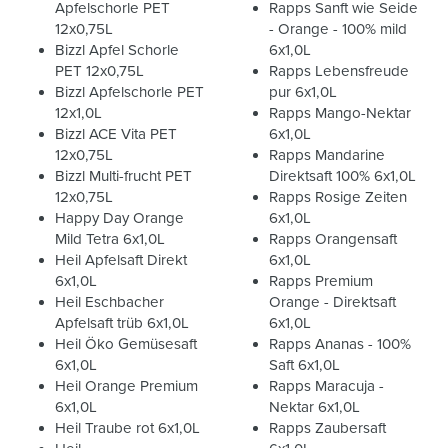
Apfelschorle PET
Rapps Sanft wie Seide
12x0,75L
- Orange - 100% mild
Bizzl Apfel Schorle
6x1,0L
PET 12x0,75L
Rapps Lebensfreude
Bizzl Apfelschorle PET
pur 6x1,0L
12x1,0L
Rapps Mango-Nektar
Bizzl ACE Vita PET
6x1,0L
12x0,75L
Rapps Mandarine
Bizzl Multi-frucht PET
Direktsaft 100% 6x1,0L
12x0,75L
Rapps Rosige Zeiten
Happy Day Orange
6x1,0L
Mild Tetra 6x1,0L
Rapps Orangensaft
Heil Apfelsaft Direkt
6x1,0L
6x1,0L
Rapps Premium
Heil Eschbacher
Orange - Direktsaft
Apfelsaft trüb 6x1,0L
6x1,0L
Heil Öko Gemüsesaft
Rapps Ananas - 100%
6x1,0L
Saft 6x1,0L
Heil Orange Premium
Rapps Maracuja -
6x1,0L
Nektar 6x1,0L
Heil Traube rot 6x1,0L
Rapps Zaubersaft