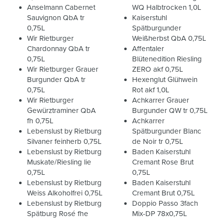
Anselmann Cabernet
WQ Halbtrocken 1,0L
Sauvignon QbA tr
Kaiserstuhl
0,75L
Spätburgunder
Wir Rietburger
Weißherbst QbA 0,75L
Chardonnay QbA tr
Affentaler
0,75L
Blütenedition Riesling
Wir Rietburger Grauer
ZERO akf 0,75L
Burgunder QbA tr
Hexenglut Glühwein
0,75L
Rot akf 1,0L
Wir Rietburger
Achkarrer Grauer
Gewürztraminer QbA
Burgunder QW tr 0,75L
fh 0,75L
Achkarrer
Lebenslust by Rietburg
Spätburgunder Blanc
Silvaner feinherb 0,75L
de Noir tr 0,75L
Lebenslust by Rietburg
Baden Kaiserstuhl
Muskate/Riesling lie
Cremant Rose Brut
0,75L
0,75L
Lebenslust by Rietburg
Baden Kaiserstuhl
Weiss Alkoholfrei 0,75L
Cremant Brut 0,75L
Lebenslust by Rietburg
Doppio Passo 3fach
Spätburg Rosé fhe
Mix-DP 78x0,75L