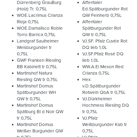
Dürrenberg GrauBurg
Affentaler
(Holz) Tr. 0,75L
Ed.Spätburgunder Rot
WOE.Lacrimus Crianza
QW Feinherb 0,75L
Rioja 0,75L
Affentaler
WOE.Damalisco Roble
Spätburgunder Rot
Torro Barrica 0,75L
QW tr 0,75L
Landgraf Saulheimer
VJ.SF. Pfalz Cuvée Rot
Weisburgunder tr
DQ lieb 1,0L
0,75L
VJ.SF.Pfalz Rosé DQ
GWF Franken Riesling
lieb 1,0L
BB Kabinett tr 0,75L
WW.A.El Meson Red
Martinshof Natura
Crianza 0,75L
Riesling QW tr 0,75L
Hex
Martinshof Domus
v.D.Spätburgunder
Spätburgunder WH
Rotwein QbA tr 0,75L
QW tr 0,75L
VJ.Dürkheimer
Martinshof Domus
Hochmess Riesling DQ
Spätburg Bl d Noir QW
tr 0,75L
tr 0,75L
VJ.Pfalz
Martinshof Domus
Weißburgunder Kab tr
Weißer Burgunder QW
0,75L