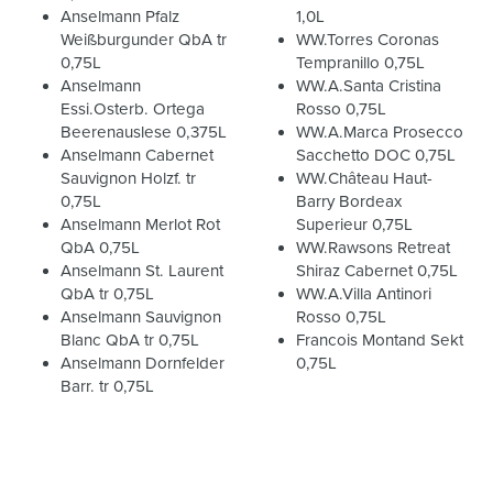
Anselmann Pfalz
1,0L
Weißburgunder QbA tr
WW.Torres Coronas
0,75L
Tempranillo 0,75L
Anselmann
WW.A.Santa Cristina
Essi.Osterb. Ortega
Rosso 0,75L
Beerenauslese 0,375L
WW.A.Marca Prosecco
Anselmann Cabernet
Sacchetto DOC 0,75L
Sauvignon Holzf. tr
WW.Château Haut-
0,75L
Barry Bordeax
Anselmann Merlot Rot
Superieur 0,75L
QbA 0,75L
WW.Rawsons Retreat
Anselmann St. Laurent
Shiraz Cabernet 0,75L
QbA tr 0,75L
WW.A.Villa Antinori
Anselmann Sauvignon
Rosso 0,75L
Blanc QbA tr 0,75L
Francois Montand Sekt
Anselmann Dornfelder
0,75L
Barr. tr 0,75L