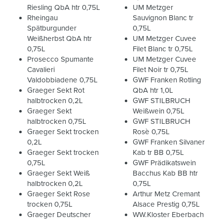
Riesling QbA htr 0,75L
UM Metzger
Rheingau
Sauvignon Blanc tr
Spätburgunder
0,75L
Weißherbst QbA htr
UM Metzger Cuvee
0,75L
Filet Blanc tr 0,75L
Prosecco Spumante
UM Metzger Cuvee
Cavalieri
Filet Noir tr 0,75L
Valdobbiadene 0,75L
GWF Franken Rotling
Graeger Sekt Rot
QbA htr 1,0L
halbtrocken 0,2L
GWF STILBRUCH
Graeger Sekt
Weißwein 0,75L
halbtrocken 0,75L
GWF STILBRUCH
Graeger Sekt trocken
Rosè 0,75L
0,2L
GWF Franken Silvaner
Graeger Sekt trocken
Kab tr BB 0,75L
0,75L
GWF Prädikatswein
Graeger Sekt Weiß
Bacchus Kab BB htr
halbtrocken 0,2L
0,75L
Graeger Sekt Rose
Arthur Metz Cremant
trocken 0,75L
Alsace Prestig 0,75L
Graeger Deutscher
WW.Kloster Eberbach