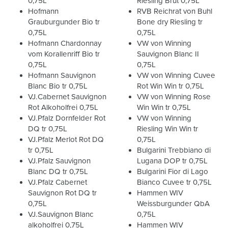
0,75L
Riesling Brut 0,75L
Hofmann
RVB Reichrat von Buhl
Grauburgunder Bio tr
Bone dry Riesling tr
0,75L
0,75L
Hofmann Chardonnay
VW von Winning
vom Korallenriff Bio tr
Sauvignon Blanc II
0,75L
0,75L
Hofmann Sauvignon
VW von Winning Cuvee
Blanc Bio tr 0,75L
Rot Win Win tr 0,75L
VJ.Cabernet Sauvignon
VW von Winning Rose
Rot Alkoholfrei 0,75L
Win Win tr 0,75L
VJ.Pfalz Dornfelder Rot
VW von Winning
DQ tr 0,75L
Riesling Win Win tr
VJ.Pfalz Merlot Rot DQ
0,75L
tr 0,75L
Bulgarini Trebbiano di
VJ.Pfalz Sauvignon
Lugana DOP tr 0,75L
Blanc DQ tr 0,75L
Bulgarini Fior di Lago
VJ.Pfalz Cabernet
Bianco Cuvee tr 0,75L
Sauvignon Rot DQ tr
Hammen WIV
0,75L
Weissburgunder QbA
VJ.Sauvignon Blanc
0,75L
alkoholfrei 0,75L
Hammen WIV