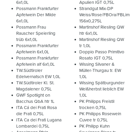
6x1,0L
Apulien IGT 0,75L
Possmann Frankfurter
Strandgut Mix-DP
Apfelwein Der Milde
Weiss/Rose/FBOra/FBLim
6x1,0L
156x0,275L
Possmann Frau
Martinshof Riesling QW
Rauscher Speierling
htr 6x1,0L
trüb 6x1,0L
Martinshof Riesling QW
Possmann Frankfurter
tr 1,0L
Apfelwein 6x1,0L
Doppio Passo Primitivo
Possmann Frankfurter
Rosato IGT 0,75L
Apfelwein alf 6x1,0L
Wissing Silvaner &
TW.Südtiroler
Müller-Thurgau tr. EW
Edelvernatsch EW 1,0L
1,0L
TW.Südtiroler Kl. St.
Wissing Spätburgunder
Magdalener 0,75L
Weißherbst lieblich EW
GWF Spotlight on
1,0L
Bacchus QbA htr 1L
PK Philipps Freistil
ITA Cá dei Frati Rosa
trocken 0,75L
die Frati 0,75L
PK Philipps Rosewein
ITA Ca dei Frati Lugana
Cuvee tr 0,75L
Lombardei 0,75L
PK Philipp Kuhn