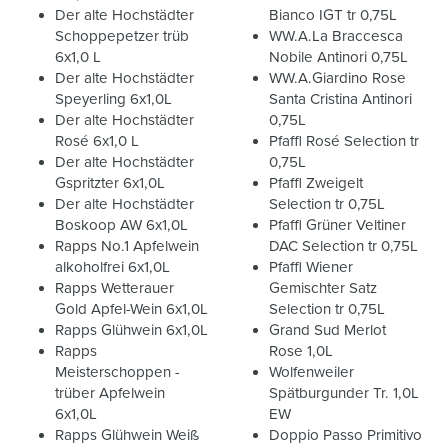
Der alte Hochstädter
Bianco IGT tr 0,75L
Schoppepetzer trüb
WW.A.La Braccesca
6x1,0 L
Nobile Antinori 0,75L
Der alte Hochstädter
WW.A.Giardino Rose
Speyerling 6x1,0L
Santa Cristina Antinori
Der alte Hochstädter
0,75L
Rosé 6x1,0 L
Pfaffl Rosé Selection tr
Der alte Hochstädter
0,75L
Gspritzter 6x1,0L
Pfaffl Zweigelt
Der alte Hochstädter
Selection tr 0,75L
Boskoop AW 6x1,0L
Pfaffl Grüner Veltiner
Rapps No.1 Apfelwein
DAC Selection tr 0,75L
alkoholfrei 6x1,0L
Pfaffl Wiener
Rapps Wetterauer
Gemischter Satz
Gold Apfel-Wein 6x1,0L
Selection tr 0,75L
Rapps Glühwein 6x1,0L
Grand Sud Merlot
Rapps
Rose 1,0L
Meisterschoppen -
Wolfenweiler
trüber Apfelwein
Spätburgunder Tr. 1,0L
6x1,0L
EW
Rapps Glühwein Weiß
Doppio Passo Primitivo