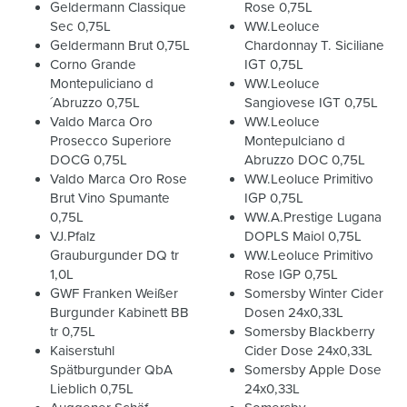
Geldermann Classique
Rose 0,75L
Sec 0,75L
WW.Leoluce
Geldermann Brut 0,75L
Chardonnay T. Siciliane
Corno Grande
IGT 0,75L
Montepuliciano d
WW.Leoluce
´Abruzzo 0,75L
Sangiovese IGT 0,75L
Valdo Marca Oro
WW.Leoluce
Prosecco Superiore
Montepulciano d
DOCG 0,75L
Abruzzo DOC 0,75L
Valdo Marca Oro Rose
WW.Leoluce Primitivo
Brut Vino Spumante
IGP 0,75L
0,75L
WW.A.Prestige Lugana
VJ.Pfalz
DOPLS Maiol 0,75L
Grauburgunder DQ tr
WW.Leoluce Primitivo
1,0L
Rose IGP 0,75L
GWF Franken Weißer
Somersby Winter Cider
Burgunder Kabinett BB
Dosen 24x0,33L
tr 0,75L
Somersby Blackberry
Kaiserstuhl
Cider Dose 24x0,33L
Spätburgunder QbA
Somersby Apple Dose
Lieblich 0,75L
24x0,33L