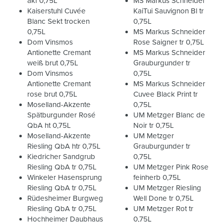
akf 0,75L
MS Markus Schneider
Kaiserstuhl Cuvée
KaiTui Sauvignon Bl tr
Blanc Sekt trocken
0,75L
0,75L
MS Markus Schneider
Dom Vinsmos
Rose Saigner tr 0,75L
Antionette Cremant
MS Markus Schneider
weiß brut 0,75L
Grauburgunder tr
Dom Vinsmos
0,75L
Antionette Cremant
MS Markus Schneider
rose brut 0,75L
Cuvee Black Print tr
Moselland-Akzente
0,75L
Spätburgunder Rosé
UM Metzger Blanc de
QbA ht 0,75L
Noir tr 0,75L
Moselland-Akzente
UM Metzger
Riesling QbA htr 0,75L
Grauburgunder tr
Kiedricher Sandgrub
0,75L
Riesling QbA tr 0,75L
UM Metzger Pink Rose
Winkeler Hasensprung
feinherb 0,75L
Riesling QbA tr 0,75L
UM Metzger Riesling
Rüdesheimer Burgweg
Well Done tr 0,75L
Riesling QbA tr 0,75L
UM Metzger Rot tr
Hochheimer Daubhaus
0,75L