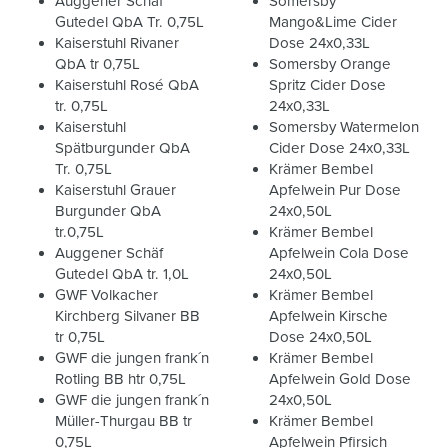
Auggener Schäf
Somersby
Gutedel QbA Tr. 0,75L
Mango&Lime Cider
Kaiserstuhl Rivaner
Dose 24x0,33L
QbA tr 0,75L
Somersby Orange
Kaiserstuhl Rosé QbA
Spritz Cider Dose
tr. 0,75L
24x0,33L
Kaiserstuhl
Somersby Watermelon
Spätburgunder QbA
Cider Dose 24x0,33L
Tr. 0,75L
Krämer Bembel
Kaiserstuhl Grauer
Apfelwein Pur Dose
Burgunder QbA
24x0,50L
tr.0,75L
Krämer Bembel
Auggener Schäf
Apfelwein Cola Dose
Gutedel QbA tr. 1,0L
24x0,50L
GWF Volkacher
Krämer Bembel
Kirchberg Silvaner BB
Apfelwein Kirsche
tr 0,75L
Dose 24x0,50L
GWF die jungen frank´n
Krämer Bembel
Rotling BB htr 0,75L
Apfelwein Gold Dose
GWF die jungen frank´n
24x0,50L
Müller-Thurgau BB tr
Krämer Bembel
0,75L
Apfelwein Pfirsich