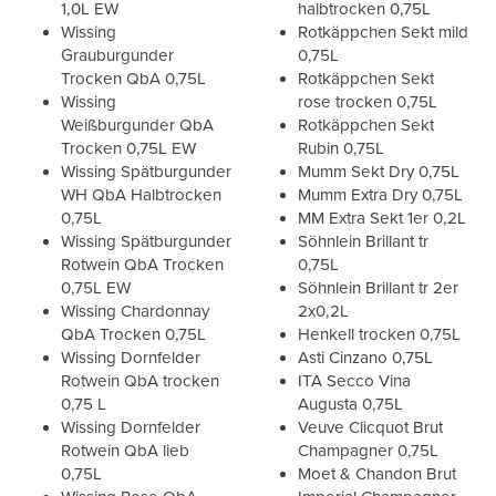
1,0L EW
halbtrocken 0,75L
Wissing
Rotkäppchen Sekt mild
Grauburgunder
0,75L
Trocken QbA 0,75L
Rotkäppchen Sekt
Wissing
rose trocken 0,75L
Weißburgunder QbA
Rotkäppchen Sekt
Trocken 0,75L EW
Rubin 0,75L
Wissing Spätburgunder
Mumm Sekt Dry 0,75L
WH QbA Halbtrocken
Mumm Extra Dry 0,75L
0,75L
MM Extra Sekt 1er 0,2L
Wissing Spätburgunder
Söhnlein Brillant tr
Rotwein QbA Trocken
0,75L
0,75L EW
Söhnlein Brillant tr 2er
Wissing Chardonnay
2x0,2L
QbA Trocken 0,75L
Henkell trocken 0,75L
Wissing Dornfelder
Asti Cinzano 0,75L
Rotwein QbA trocken
ITA Secco Vina
0,75 L
Augusta 0,75L
Wissing Dornfelder
Veuve Clicquot Brut
Rotwein QbA lieb
Champagner 0,75L
0,75L
Moet & Chandon Brut