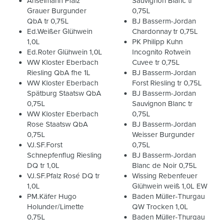
Anselmann Pfalz
Sauvignon Blanc tr
Grauer Burgunder
0,75L
QbA tr 0,75L
BJ Basserm-Jordan
Ed.Weißer Glühwein
Chardonnay tr 0,75L
1,0L
PK Philipp Kuhn
Ed.Roter Glühwein 1,0L
Incognito Rotwein
WW Kloster Eberbach
Cuvee tr 0,75L
Riesling QbA fhe 1L
BJ Basserm-Jordan
WW Kloster Eberbach
Forst Riesling tr 0,75L
Spätburg Staatsw QbA
BJ Basserm-Jordan
0,75L
Sauvignon Blanc tr
WW Kloster Eberbach
0,75L
Rose Staatsw QbA
BJ Basserm-Jordan
0,75L
Weisser Burgunder
VJ.SF.Forst
0,75L
Schnepfenflug Riesling
BJ Basserm-Jordan
DQ tr 1,0L
Blanc de Noir 0,75L
VJ.SF.Pfalz Rosé DQ tr
Wissing Rebenfeuer
1,0L
Glühwein weiß 1,0L EW
PM.Käfer Hugo
Baden Müller-Thurgau
Holunder/Limette
QW Trocken 1,0L
0,75L
Baden Müller-Thurgau