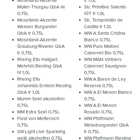
Moselland-Akzente
tr 1,0L
Müller-Thurgau QbA lie
Sb. Primitivo Salento
0,75L
IGT tr 1,0L
Moselland-Akzente
Sb. Tempranillo de
Weisser Burgunder
Castilla tr 1,0L
QbA tr 0,75L
WW.A.Santa Cristina
Moselland-Akzente
Bianco 0,75L
Grauburg/Rivaner QbA
WW.Puro Malbec
tr 0,75L
Cabernet Bio 0,75L
Rheing Eltv Hallgart.
WW.MAN Vintners
Mehrhöl.Riesling QbA
Cabernet Sauvignon
ht 1,0L
0,75L
Rheing Eltv
WW.A.Baron de Ley
Johannisb.Erntebr.Riesling
Reserva 0,75L
QbA tr 1,0L
WW.A.El Meson Blanco
Mumm Sekt alkoholfrei
0,75L
0,75L
WW.A.El Meson
MM Extra Sekt 0,75L
Rosado 0,75L
Fürst von Metternich
WW.Pfaffmann
0,75L
Weissburgunder QbA
SW.Light Live Sparkling
tr 0,75L
weiß alkoholfrei 0,75L
WW.Pfaffmann Riesling