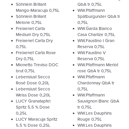
Söhnlein Brillant
QbA tr 0,75L
Mango-Maracuja 0,75L
WW.Pfaffmann
Söhnlein Brillant
Spätburgunder QbA tr
Melone 0,75L
0,75L
Freixenet Carta
WW.Garda Bianco
Medium Dry 0,75L
Casa Charlize 0,75L
Freixenet Carta Dry
WW.Faustino I Gran
0,75L
Reserva 0,75L
Freixenet Carta Rose
WW.Faustino V
Dry 0,75L
Reserva 0,75L
Mionetto Treviso DOC
WW.Pfaffmann Merlot
brut 0,75L
rose QbA tr 0,75L
Lebenslust Secco
WW.Pfaffmann
Rosé Dose 0,20L
Chardonnay QbA tr
Lebenslust Secco
0,75L
Weiss Dose 0,20L
WW.Pfaffmann
LUCY Granatapfel
Sauvignon Blanc QbA
Spritz 5,5 % Dose
tr 0,75L
0,25L
WW.Les Dauphins
LUCY Maracuja Spritz
Rouge 0,75L
5,5 % Dose 0,25L
WW.Les Dauphins