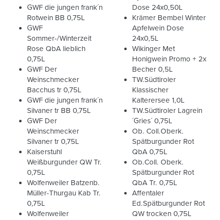
GWF die jungen frank´n
Dose 24x0,50L
Rotwein BB 0,75L
Krämer Bembel Winter
GWF
Apfelwein Dose
Sommer-/Winterzeit
24x0,5L
Rose QbA lieblich
Wikinger Met
0,75L
Honigwein Promo + 2x
GWF Der
Becher 0,5L
Weinschmecker
TW.Südtiroler
Bacchus tr 0,75L
Klassischer
GWF die jungen frank´n
Kalterersee 1,0L
Silvaner tr BB 0,75L
TW.Südtiroler Lagrein
GWF Der
´Gries´ 0,75L
Weinschmecker
Ob. Coll.Oberk.
Silvaner tr 0,75L
Spätburgunder Rot
Kaiserstuhl
QbA 0,75L
Weißburgunder QW Tr.
Ob.Coll. Oberk.
0,75L
Spätburgunder Rot
Wolfenweiler Batzenb.
QbA Tr. 0,75L
Müller-Thurgau Kab Tr.
Affentaler
0,75L
Ed.Spätburgunder Rot
Wolfenweiler
QW trocken 0,75L