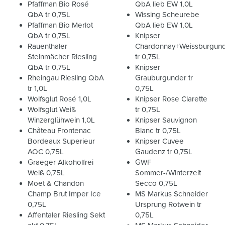
Pfaffman Bio Rosé
QbA lieb EW 1,0L
QbA tr 0,75L
Wissing Scheurebe
Pfaffman Bio Merlot
QbA lieb EW 1,0L
QbA tr 0,75L
Knipser
Rauenthaler
Chardonnay+Weissburgun
Steinmächer Riesling
tr 0,75L
QbA tr 0,75L
Knipser
Rheingau Riesling QbA
Grauburgunder tr
tr 1,0L
0,75L
Wolfsglut Rosé 1,0L
Knipser Rose Clarette
Wolfsglut Weiß
tr 0,75L
Winzerglühwein 1,0L
Knipser Sauvignon
Château Frontenac
Blanc tr 0,75L
Bordeaux Superieur
Knipser Cuvee
AOC 0,75L
Gaudenz tr 0,75L
Graeger Alkoholfrei
GWF
Weiß 0,75L
Sommer-/Winterzeit
Moet & Chandon
Secco 0,75L
Champ Brut Imper Ice
MS Markus Schneider
0,75L
Ursprung Rotwein tr
Affentaler Riesling Sekt
0,75L