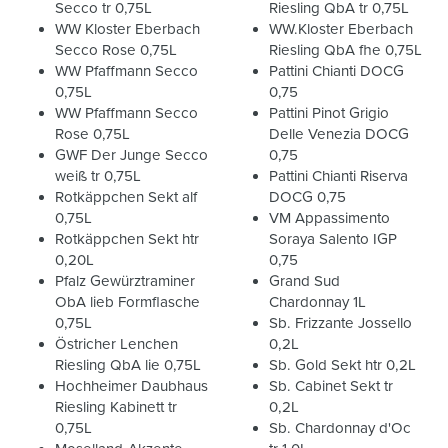
Secco tr 0,75L
Riesling QbA tr 0,75L
WW Kloster Eberbach
WW.Kloster Eberbach
Secco Rose 0,75L
Riesling QbA fhe 0,75L
WW Pfaffmann Secco
Pattini Chianti DOCG
0,75L
0,75
WW Pfaffmann Secco
Pattini Pinot Grigio
Rose 0,75L
Delle Venezia DOCG
GWF Der Junge Secco
0,75
weiß tr 0,75L
Pattini Chianti Riserva
Rotkäppchen Sekt alf
DOCG 0,75
0,75L
VM Appassimento
Rotkäppchen Sekt htr
Soraya Salento IGP
0,20L
0,75
Pfalz Gewürztraminer
Grand Sud
ObA lieb Formflasche
Chardonnay 1L
0,75L
Sb. Frizzante Jossello
Östricher Lenchen
0,2L
Riesling QbA lie 0,75L
Sb. Gold Sekt htr 0,2L
Hochheimer Daubhaus
Sb. Cabinet Sekt tr
Riesling Kabinett tr
0,2L
0,75L
Sb. Chardonnay d'Oc