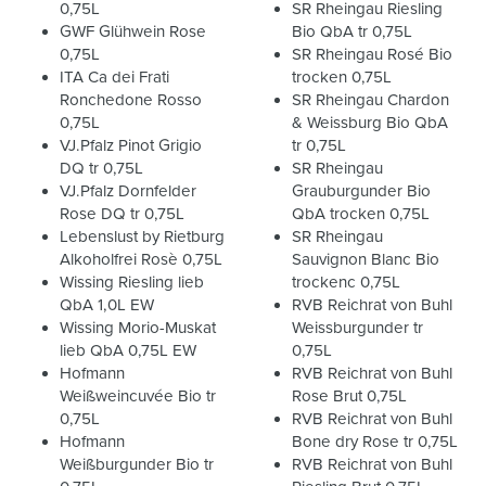
0,75L
SR Rheingau Riesling
GWF Glühwein Rose
Bio QbA tr 0,75L
0,75L
SR Rheingau Rosé Bio
ITA Ca dei Frati
trocken 0,75L
Ronchedone Rosso
SR Rheingau Chardon
0,75L
& Weissburg Bio QbA
VJ.Pfalz Pinot Grigio
tr 0,75L
DQ tr 0,75L
SR Rheingau
VJ.Pfalz Dornfelder
Grauburgunder Bio
Rose DQ tr 0,75L
QbA trocken 0,75L
Lebenslust by Rietburg
SR Rheingau
Alkoholfrei Rosè 0,75L
Sauvignon Blanc Bio
Wissing Riesling lieb
trockenc 0,75L
QbA 1,0L EW
RVB Reichrat von Buhl
Wissing Morio-Muskat
Weissburgunder tr
lieb QbA 0,75L EW
0,75L
Hofmann
RVB Reichrat von Buhl
Weißweincuvée Bio tr
Rose Brut 0,75L
0,75L
RVB Reichrat von Buhl
Hofmann
Bone dry Rose tr 0,75L
Weißburgunder Bio tr
RVB Reichrat von Buhl