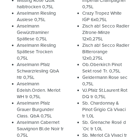
Wissing Rose QbA
Imperial Champagner
halbtrocken 0,75L
0,75L
Anselmann Riesling
Crazy Tropez White
Auslese 0,75L
IGP 6x0,75L
Anselmann
Zisch ab! Secco Radler
Gewürztraminer
Zitrone-Minze
Spätlese 0,75L
12x0,275L
Anselmann Riesling
Zisch ab! Secco Radler
Spätlese Trocken
Bitterorange
0,75L
12x0,275L
Anselmann Pfalz
Ob.Oberkirch Pinot
Schwarzriesling QbA
Sekt rosé Tr. 0,75L
htr 0,75L
Geldermann Rose sec
Anselmann
0,75L
Edelsh.Orden. Merlot
VJ.Pfalz St.Laurent Rot
WH tr 0,75L
DQ tr 0,75L
Anselmann Pfalz
Sb. Chardonnay &
Grauer Burgunder
Pinot Grigio Cà Vivaci
Class. QbA 0,75L
tr 1,0L
Anselmann Cabernet
Sb. Grenache Rosé d
Sauvignon Bl.de Noir tr
´Oc tr 1,0L
0,75L
Sb. Merlot Cà Vivaci tr