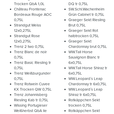
Trocken QbA 1,0L
DQ tr 0,75L
Château Frontenac
SW.Schl.Wachenheim
Bordeaux Rouge AOC
Grün Cabinet tr 0,75L
0,75L
Graeger Sekt Riesling
Strandgut Weiss
Brut 0,75L
12x0,275L
Graeger Sekt Rot
Strandgut Rose
halbtrocken 0,75L
12x0,275L
Graeger Sekt
Trenz 2 two 0,75L
Chardonnay brut 0,75L
Trenz Blanc de noir
WW.Tall Horse
0,75L
Sauvignon Blanc tr
Trenz Basic Riesling tr
6x0,75L
0,75L
WW.Tall Horse Shiraz tr
Trenz Weißburgunder
6x0,75L
0,75L
WW.Leopard´s Leap
Trenz Rotwein Cuvee
Chardonnay tr 6x0,75L
KX Trocken QW 0,75L
WW.Leopard´s Leap
Trenz Johannisberg
Shiraz tr 6x0,75L
Riesling Kab tr 0,75L
Rotkäppchen Sekt
Wissing Portugieser
trocken 0,75L
Weißherbst QbA lie
Rotkäppchen Sekt