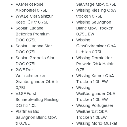
VJ.Merlot Rosé
Sauvitage QbA 0,75L
Alkoholfrei 0,75L
Wissing Riesling QbA
WW.Le Ciel Saintzur
trocken 0,75L
Rose IGP tr 0,75L
Wissing Sauvignon
Scolari Lugana
Blanc QbA Trocken
Bellerica Premium
0,75L EW
DOC 0,75L
Wissing
Scolari Lugana Star
Gewürztraminer QbA
DOC 0,75L
Lieblich 0,75L
Scolari Gropello Star
Wissing Dornfelder
DOC 0,75L
Rotwein QbA Halbtr.
GWF Der
0,75L
Weinschmecker
Wissing Kerner QbA
Grauburgunder QbA tr
Trocken 1,0L EW
0,75L
Wissing
VJ.SF.Forst
Weißburgunder QbA
Schnepfenflug Riesling
Trocken 1,0L EW
DQ htr 1,0L
Wissing Portugieser
Pfaffman Bio
Weißherbst QbA
Sauvignon Blanc QbA
Trocken 1,0LEW
tr 0,75L
Wissing Morio-Muskat