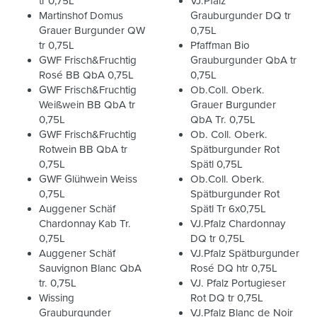
tr 0,75L
VJ.Pfalz
Martinshof Domus
Grauburgunder DQ tr
Grauer Burgunder QW
0,75L
tr 0,75L
Pfaffman Bio
GWF Frisch&Fruchtig
Grauburgunder QbA tr
Rosé BB QbA 0,75L
0,75L
GWF Frisch&Fruchtig
Ob.Coll. Oberk.
Weißwein BB QbA tr
Grauer Burgunder
0,75L
QbA Tr. 0,75L
GWF Frisch&Fruchtig
Ob. Coll. Oberk.
Rotwein BB QbA tr
Spätburgunder Rot
0,75L
Spätl 0,75L
GWF Glühwein Weiss
Ob.Coll. Oberk.
0,75L
Spätburgunder Rot
Auggener Schäf
Spätl Tr 6x0,75L
Chardonnay Kab Tr.
VJ.Pfalz Chardonnay
0,75L
DQ tr 0,75L
Auggener Schäf
VJ.Pfalz Spätburgunder
Sauvignon Blanc QbA
Rosé DQ htr 0,75L
tr. 0,75L
VJ. Pfalz Portugieser
Wissing
Rot DQ tr 0,75L
Grauburgunder
VJ.Pfalz Blanc de Noir