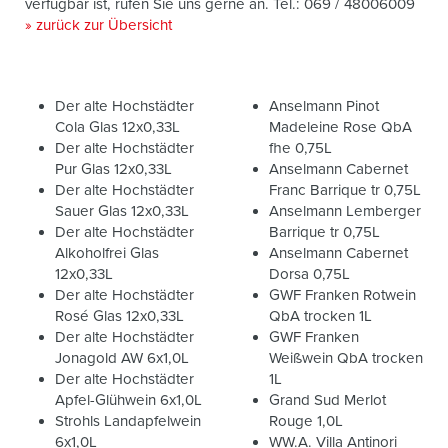
verfügbar ist, rufen Sie uns gerne an. Tel.: 069 / 48006009
» zurück zur Übersicht
Der alte Hochstädter
Anselmann Pinot
Cola Glas 12x0,33L
Madeleine Rose QbA
Der alte Hochstädter
fhe 0,75L
Pur Glas 12x0,33L
Anselmann Cabernet
Der alte Hochstädter
Franc Barrique tr 0,75L
Sauer Glas 12x0,33L
Anselmann Lemberger
Der alte Hochstädter
Barrique tr 0,75L
Alkoholfrei Glas
Anselmann Cabernet
12x0,33L
Dorsa 0,75L
Der alte Hochstädter
GWF Franken Rotwein
Rosé Glas 12x0,33L
QbA trocken 1L
Der alte Hochstädter
GWF Franken
Jonagold AW 6x1,0L
Weißwein QbA trocken
Der alte Hochstädter
1L
Apfel-Glühwein 6x1,0L
Grand Sud Merlot
Strohls Landapfelwein
Rouge 1,0L
6x1,0L
WW.A. Villa Antinori