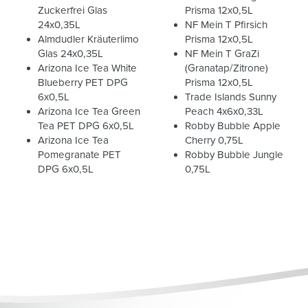
Zuckerfrei Glas
Prisma 12x0,5L
24x0,35L
NF Mein T Pfirsich
Almdudler Kräuterlimo
Prisma 12x0,5L
Glas 24x0,35L
NF Mein T GraZi
Arizona Ice Tea White
(Granatap/Zitrone)
Blueberry PET DPG
Prisma 12x0,5L
6x0,5L
Trade Islands Sunny
Arizona Ice Tea Green
Peach 4x6x0,33L
Tea PET DPG 6x0,5L
Robby Bubble Apple
Arizona Ice Tea
Cherry 0,75L
Pomegranate PET
Robby Bubble Jungle
DPG 6x0,5L
0,75L