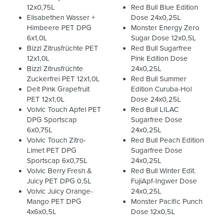
12x0,75L
Red Bull Blue Edition
Elisabethen Wasser +
Dose 24x0,25L
Himbeere PET DPG
Monster Energy Zero
6x1,0L
Sugar Dose 12x0,5L
Bizzl Zitrusfrüchte PET
Red Bull Sugarfree
12x1,0L
Pink Edition Dose
Bizzl Zitrusfrüchte
24x0,25L
Zuckerfrei PET 12x1,0L
Red Bull Summer
Deit Pink Grapefruit
Edition Curuba-Hol
PET 12x1,0L
Dose 24x0,25L
Volvic Touch Apfel PET
Red Bull LILAC
DPG Sportscap
Sugarfree Dose
6x0,75L
24x0,25L
Volvic Touch Zitro-
Red Bull Peach Edition
Limet PET DPG
Sugarfree Dose
Sportscap 6x0,75L
24x0,25L
Volvic Berry Fresh &
Red Bull Winter Edit.
Juicy PET DPG 0,5L
FujiApf-Ingwer Dose
Volvic Juicy Orange-
24x0,25L
Mango PET DPG
Monster Pacific Punch
4x6x0,5L
Dose 12x0,5L