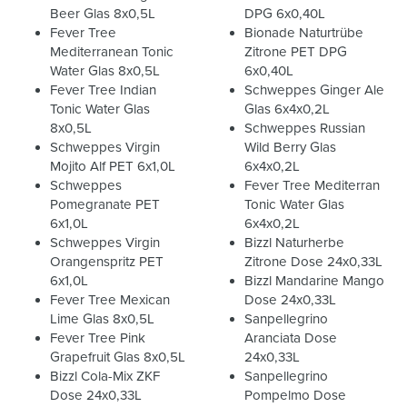
Beer Glas 8x0,5L
DPG 6x0,40L
Fever Tree
Bionade Naturtrübe
Mediterranean Tonic
Zitrone PET DPG
Water Glas 8x0,5L
6x0,40L
Fever Tree Indian
Schweppes Ginger Ale
Tonic Water Glas
Glas 6x4x0,2L
8x0,5L
Schweppes Russian
Schweppes Virgin
Wild Berry Glas
Mojito Alf PET 6x1,0L
6x4x0,2L
Schweppes
Fever Tree Mediterran
Pomegranate PET
Tonic Water Glas
6x1,0L
6x4x0,2L
Schweppes Virgin
Bizzl Naturherbe
Orangenspritz PET
Zitrone Dose 24x0,33L
6x1,0L
Bizzl Mandarine Mango
Fever Tree Mexican
Dose 24x0,33L
Lime Glas 8x0,5L
Sanpellegrino
Fever Tree Pink
Aranciata Dose
Grapefruit Glas 8x0,5L
24x0,33L
Bizzl Cola-Mix ZKF
Sanpellegrino
Dose 24x0,33L
Pompelmo Dose