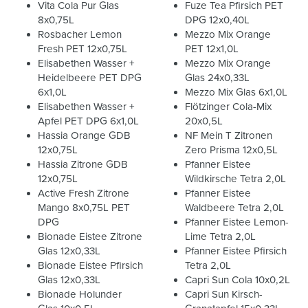
Vita Cola Pur Glas
Fuze Tea Pfirsich PET
8x0,75L
DPG 12x0,40L
Rosbacher Lemon
Mezzo Mix Orange
Fresh PET 12x0,75L
PET 12x1,0L
Elisabethen Wasser +
Mezzo Mix Orange
Heidelbeere PET DPG
Glas 24x0,33L
6x1,0L
Mezzo Mix Glas 6x1,0L
Elisabethen Wasser +
Flötzinger Cola-Mix
Apfel PET DPG 6x1,0L
20x0,5L
Hassia Orange GDB
NF Mein T Zitronen
12x0,75L
Zero Prisma 12x0,5L
Hassia Zitrone GDB
Pfanner Eistee
12x0,75L
Wildkirsche Tetra 2,0L
Active Fresh Zitrone
Pfanner Eistee
Mango 8x0,75L PET
Waldbeere Tetra 2,0L
DPG
Pfanner Eistee Lemon-
Bionade Eistee Zitrone
Lime Tetra 2,0L
Glas 12x0,33L
Pfanner Eistee Pfirsich
Bionade Eistee Pfirsich
Tetra 2,0L
Glas 12x0,33L
Capri Sun Cola 10x0,2L
Bionade Holunder
Capri Sun Kirsch-