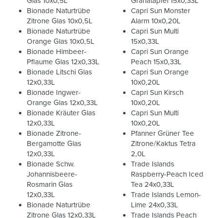
Glas 10x0,5L
Granatapfel 15x0,33L
Bionade Naturtrübe
Capri Sun Monster
Zitrone Glas 10x0,5L
Alarm 10x0,20L
Bionade Naturtrübe
Capri Sun Multi
Orange Glas 10x0,5L
15x0,33L
Bionade Himbeer-
Capri Sun Orange
Pflaume Glas 12x0,33L
Peach 15x0,33L
Bionade Litschi Glas
Capri Sun Orange
12x0,33L
10x0,20L
Bionade Ingwer-
Capri Sun Kirsch
Orange Glas 12x0,33L
10x0,20L
Bionade Kräuter Glas
Capri Sun Multi
12x0,33L
10x0,20L
Bionade Zitrone-
Pfanner Grüner Tee
Bergamotte Glas
Zitrone/Kaktus Tetra
12x0,33L
2,0L
Bionade Schw.
Trade Islands
Johannisbeere-
Raspberry-Peach Iced
Rosmarin Glas
Tea 24x0,33L
12x0,33L
Trade Islands Lemon-
Bionade Naturtrübe
Lime 24x0,33L
Zitrone Glas 12x0,33L
Trade Islands Peach