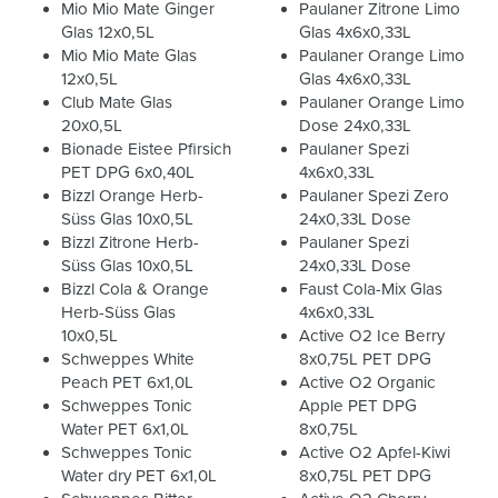
Mio Mio Mate Ginger
Paulaner Zitrone Limo
Glas 12x0,5L
Glas 4x6x0,33L
Mio Mio Mate Glas
Paulaner Orange Limo
12x0,5L
Glas 4x6x0,33L
Club Mate Glas
Paulaner Orange Limo
20x0,5L
Dose 24x0,33L
Bionade Eistee Pfirsich
Paulaner Spezi
PET DPG 6x0,40L
4x6x0,33L
Bizzl Orange Herb-
Paulaner Spezi Zero
Süss Glas 10x0,5L
24x0,33L Dose
Bizzl Zitrone Herb-
Paulaner Spezi
Süss Glas 10x0,5L
24x0,33L Dose
Bizzl Cola & Orange
Faust Cola-Mix Glas
Herb-Süss Glas
4x6x0,33L
10x0,5L
Active O2 Ice Berry
Schweppes White
8x0,75L PET DPG
Peach PET 6x1,0L
Active O2 Organic
Schweppes Tonic
Apple PET DPG
Water PET 6x1,0L
8x0,75L
Schweppes Tonic
Active O2 Apfel-Kiwi
Water dry PET 6x1,0L
8x0,75L PET DPG