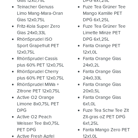
Glas 12x0,75L
DPG 6x1,25L
Teinacher Genuss
Fuze Tea Grüner Tee
Limo Mang-Mara-Oran
Mango Kamille PET
Glas 12x0,75L
DPG 6x1,25L
Fritz-Kola Super Zero
Fuze Tea Grüner Tee
Glas 24x0,33L
Limette Minze PET
RhönSprudel ISO
DPG 6x1,25L
Sport Grapefruit PET
Fanta Orange PET
12x0,75L
12x1,0L
RhönSprudel Cassis
Fanta Orange Glas
plus 60% PET 12x0,75L
24x0,2L
RhönSprudel Cherry
Fanta Orange Glas
plus 60% PET 12x0,75L
24x0,33L
RhönSprudel MiWa +
Fanta Orange Glas
Zitrone PET 12x0,75L
20x0,5L
Active O2 Orange
Fanta Orange Glas
Limone 8x0,75L PET
6x1,0L
DPG
Fuze Tea Schw Tee Zit
Active O2 Peach
Zit-gras oZ PET DPG
Weisser Tee 8x0,75L
6x1,25L
PET DPG
Fanta Mango Zero PET
Active Fresh Apfel
12x1,0L