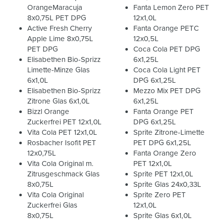
OrangeMaracuja
Fanta Lemon Zero PET
8x0,75L PET DPG
12x1,0L
Active Fresh Cherry
Fanta Orange PETC
Apple Lime 8x0,75L
12x0,5L
PET DPG
Coca Cola PET DPG
Elisabethen Bio-Sprizz
6x1,25L
Limette-Minze Glas
Coca Cola Light PET
6x1,0L
DPG 6x1,25L
Elisabethen Bio-Sprizz
Mezzo Mix PET DPG
Zitrone Glas 6x1,0L
6x1,25L
Bizzl Orange
Fanta Orange PET
Zuckerfrei PET 12x1,0L
DPG 6x1,25L
Vita Cola PET 12x1,0L
Sprite Zitrone-Limette
Rosbacher Isofit PET
PET DPG 6x1,25L
12x0,75L
Fanta Orange Zero
Vita Cola Original m.
PET 12x1,0L
Zitrusgeschmack Glas
Sprite PET 12x1,0L
8x0,75L
Sprite Glas 24x0,33L
Vita Cola Original
Sprite Zero PET
Zuckerfrei Glas
12x1,0L
8x0,75L
Sprite Glas 6x1,0L