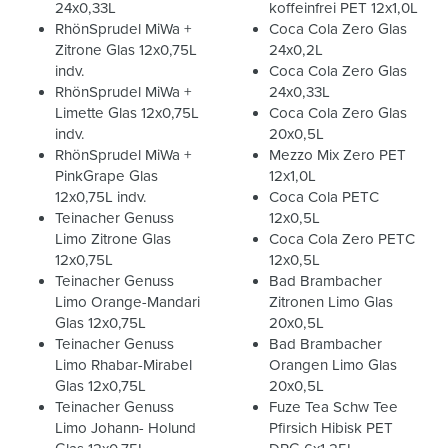
24x0,33L
koffeinfrei PET 12x1,0L
RhönSprudel MiWa +
Coca Cola Zero Glas
Zitrone Glas 12x0,75L
24x0,2L
indv.
Coca Cola Zero Glas
RhönSprudel MiWa +
24x0,33L
Limette Glas 12x0,75L
Coca Cola Zero Glas
indv.
20x0,5L
RhönSprudel MiWa +
Mezzo Mix Zero PET
PinkGrape Glas
12x1,0L
12x0,75L indv.
Coca Cola PETC
Teinacher Genuss
12x0,5L
Limo Zitrone Glas
Coca Cola Zero PETC
12x0,75L
12x0,5L
Teinacher Genuss
Bad Brambacher
Limo Orange-Mandari
Zitronen Limo Glas
Glas 12x0,75L
20x0,5L
Teinacher Genuss
Bad Brambacher
Limo Rhabar-Mirabel
Orangen Limo Glas
Glas 12x0,75L
20x0,5L
Teinacher Genuss
Fuze Tea Schw Tee
Limo Johann- Holund
Pfirsich Hibisk PET