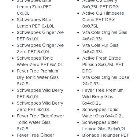
Schweppes Bitter
Active O2 Cherry
Lemon Zero PET
8x0,75L PET DPG
6x1,0L
Active O2 Himbeere
Schweppes Bitter
Cranb PET DPG
Lemon PET 6x1,0L
8x0,75L
Schweppes Ginger Ale
Vita Cola Original Glas
PET 6x1,0L
4x6x0,33L
Schweppes Ginger Ale
Vita Cola Pur Glas
Zero PET 6x1,0L
4x6x0,33L
Schweppes Tonic
Active Fresh Eistee
Water Zero PET 6x1,0L
Pfirsich 8x0,75L PET
Fever Tree Premium
DPG
Dry Tonic Water Glas
Vita Cola Original Dose
8x0,5L
24x0,33L
Schweppes Wild Berry
Fever Tree Premium
PET 6x1,0L
Wild Berry Glas
Schweppes Wild Berry
6x4x0,2L
Zero PET 6x1,0L
Schweppes Tonic
Fever Tree Elderflower
Water Glas 6x4x0,2L
Tonic Water Glas
Schweppes Bitter
8x0,5L
Lemon Glas 6x4x0,2L
Fever Tree Ginger
Bionade Holunder PET