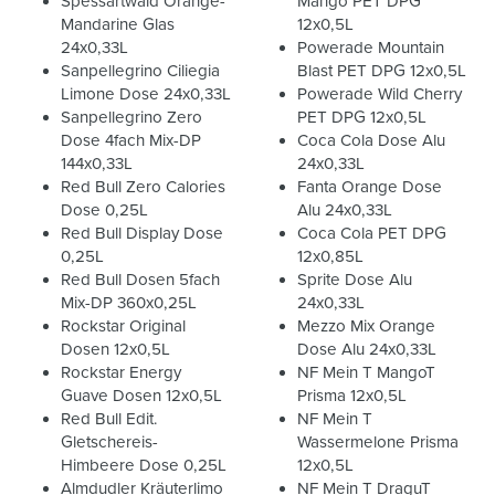
Spessartwald Orange-
Mango PET DPG
Mandarine Glas
12x0,5L
24x0,33L
Powerade Mountain
Sanpellegrino Ciliegia
Blast PET DPG 12x0,5L
Limone Dose 24x0,33L
Powerade Wild Cherry
Sanpellegrino Zero
PET DPG 12x0,5L
Dose 4fach Mix-DP
Coca Cola Dose Alu
144x0,33L
24x0,33L
Red Bull Zero Calories
Fanta Orange Dose
Dose 0,25L
Alu 24x0,33L
Red Bull Display Dose
Coca Cola PET DPG
0,25L
12x0,85L
Red Bull Dosen 5fach
Sprite Dose Alu
Mix-DP 360x0,25L
24x0,33L
Rockstar Original
Mezzo Mix Orange
Dosen 12x0,5L
Dose Alu 24x0,33L
Rockstar Energy
NF Mein T MangoT
Guave Dosen 12x0,5L
Prisma 12x0,5L
Red Bull Edit.
NF Mein T
Gletschereis-
Wassermelone Prisma
Himbeere Dose 0,25L
12x0,5L
Almdudler Kräuterlimo
NF Mein T DraguT