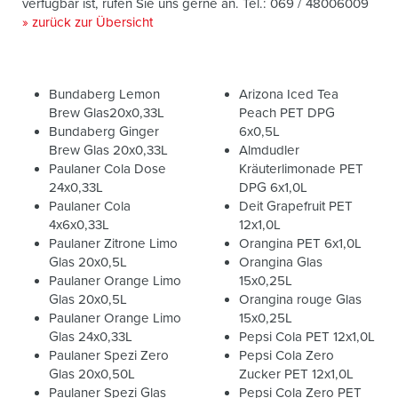
verfügbar ist, rufen Sie uns gerne an. Tel.: 069 / 48006009
» zurück zur Übersicht
Bundaberg Lemon
Arizona Iced Tea
Brew Glas20x0,33L
Peach PET DPG
Bundaberg Ginger
6x0,5L
Brew Glas 20x0,33L
Almdudler
Paulaner Cola Dose
Kräuterlimonade PET
24x0,33L
DPG 6x1,0L
Paulaner Cola
Deit Grapefruit PET
4x6x0,33L
12x1,0L
Paulaner Zitrone Limo
Orangina PET 6x1,0L
Glas 20x0,5L
Orangina Glas
Paulaner Orange Limo
15x0,25L
Glas 20x0,5L
Orangina rouge Glas
Paulaner Orange Limo
15x0,25L
Glas 24x0,33L
Pepsi Cola PET 12x1,0L
Paulaner Spezi Zero
Pepsi Cola Zero
Glas 20x0,50L
Zucker PET 12x1,0L
Paulaner Spezi Glas
Pepsi Cola Zero PET