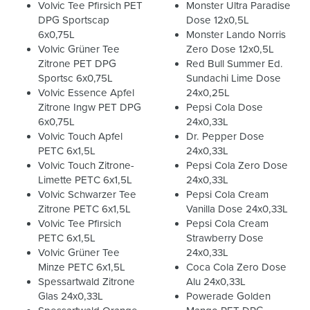
Volvic Tee Pfirsich PET
Monster Ultra Paradise
DPG Sportscap
Dose 12x0,5L
6x0,75L
Monster Lando Norris
Volvic Grüner Tee
Zero Dose 12x0,5L
Zitrone PET DPG
Red Bull Summer Ed.
Sportsc 6x0,75L
Sundachi Lime Dose
Volvic Essence Apfel
24x0,25L
Zitrone Ingw PET DPG
Pepsi Cola Dose
6x0,75L
24x0,33L
Volvic Touch Apfel
Dr. Pepper Dose
PETC 6x1,5L
24x0,33L
Volvic Touch Zitrone-
Pepsi Cola Zero Dose
Limette PETC 6x1,5L
24x0,33L
Volvic Schwarzer Tee
Pepsi Cola Cream
Zitrone PETC 6x1,5L
Vanilla Dose 24x0,33L
Volvic Tee Pfirsich
Pepsi Cola Cream
PETC 6x1,5L
Strawberry Dose
Volvic Grüner Tee
24x0,33L
Minze PETC 6x1,5L
Coca Cola Zero Dose
Spessartwald Zitrone
Alu 24x0,33L
Glas 24x0,33L
Powerade Golden