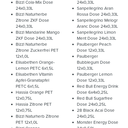
Bizzl Cola-Mix Dose
24x0,33L
24x0,33L
Sanpellegrino Aran
Bizzl Naturherbe
Rossa Dose 24x0,33L
Zitrone ZKF Dose
Sanpellegrino Melogr
24x0,33L
Aranc Dose 24x0,33L
Bizzl Mandarine Mango
Sanpellegrino Limon
ZKF Dose 24x0,33L
Ment Dose 24x0,33L
Bizzl Naturherbe
Paulberger Peach
Zitrone Zuckerfrei PET
Dose 12x0,33L
12x1,0L
Paulberger
Elisabethen Orange-
Bubblegum Dose
Lemon PETC 6x1,5L
12x0,33L
Elisabethen Vitamin
Paulberger Lemon
Apfel-Granatapfel
Dose 12x0,33L
PETC 6x1,5L
Red Bull Energy Drink
Hassia Orange PET
Dose 6x4x0,25L
12x0,75L
Red Bull Sugarfree
Hassia Zitrone PET
Dose 24x0,25L
12x0,75L
28 Black Acai Dose
Bizzl Naturherb Zitrone
24x0,25L
PET 12x1,0L
Monster Energy Dose