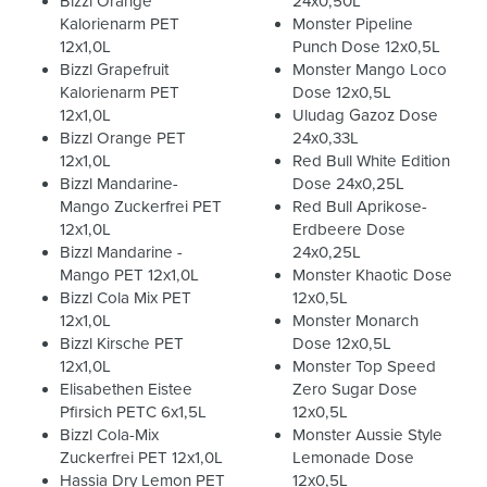
Bizzl Orange
24x0,50L
Kalorienarm PET
Monster Pipeline
12x1,0L
Punch Dose 12x0,5L
Bizzl Grapefruit
Monster Mango Loco
Kalorienarm PET
Dose 12x0,5L
12x1,0L
Uludag Gazoz Dose
Bizzl Orange PET
24x0,33L
12x1,0L
Red Bull White Edition
Bizzl Mandarine-
Dose 24x0,25L
Mango Zuckerfrei PET
Red Bull Aprikose-
12x1,0L
Erdbeere Dose
Bizzl Mandarine -
24x0,25L
Mango PET 12x1,0L
Monster Khaotic Dose
Bizzl Cola Mix PET
12x0,5L
12x1,0L
Monster Monarch
Bizzl Kirsche PET
Dose 12x0,5L
12x1,0L
Monster Top Speed
Elisabethen Eistee
Zero Sugar Dose
Pfirsich PETC 6x1,5L
12x0,5L
Bizzl Cola-Mix
Monster Aussie Style
Zuckerfrei PET 12x1,0L
Lemonade Dose
Hassia Dry Lemon PET
12x0,5L